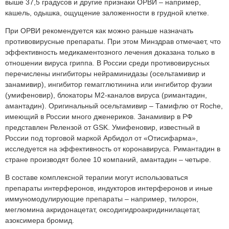
выше 37,5 градусов и другие признаки ОРВИ – например,
кашель, одышка, ощущение заложенности в грудной клетке.
При ОРВИ рекомендуется как можно раньше назначать
противовирусные препараты. При этом Минздрав отмечает, что
эффективность медикаментозного лечения доказана только в
отношении вируса гриппа. В России среди противовирусных
перечислены ингибиторы нейраминидазы (осельтамивир и
занамивир), ингибитор гемагглютинина или ингибитор фузии
(умифеновир), блокаторы М2-каналов вируса (римантадин,
амантадин). Оригинальный осельтамивир – Тамифлю от Roche,
имеющий в России много дженериков. Занамивир в РФ
представлен Релензой от GSK. Умифеновир, известный в
России под торговой маркой Арбидол от «Отисифарма»,
исследуется на эффективность от коронавируса. Римантадин в
стране производят более 10 компаний, амантадин – четыре.
В составе комплексной терапии могут использоваться
препараты интерферонов, индукторов интерферонов и иные
иммуномодулирующие препараты – например, тилорон,
меглюмина акридонацетат, оксодигидроакридинилацетат,
азоксимера бромид.