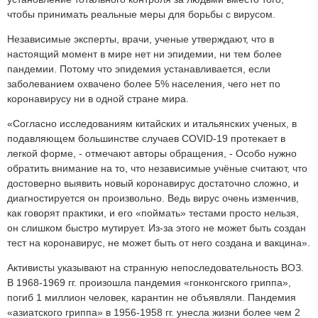
чтобы принимать реальные меры для борьбы с вирусом.
Независимые эксперты, врачи, ученые утверждают, что в
настоящий момент в мире нет ни эпидемии, ни тем более
пандемии. Потому что эпидемия устанавливается, если
заболеванием охвачено более 5% населения, чего нет по
коронавирусу ни в одной стране мира.
«Согласно исследованиям китайских и итальянских ученых, в
подавляющем большинстве случаев COVID-19 протекает в
легкой форме, - отмечают авторы обращения, - Особо нужно
обратить внимание на то, что независимые учёные считают, что
достоверно выявить новый коронавирус достаточно сложно, и
диагностируется он произвольно. Ведь вирус очень изменчив,
как говорят практики, и его «поймать» тестами просто нельзя,
он слишком быстро мутирует. Из-за этого не может быть создан
тест на коронавирус, не может быть от него создана и вакцина».
Активисты указывают на странную непоследовательность ВОЗ.
В 1968-1969 гг. произошла пандемия «гонконгского гриппа»,
погиб 1 миллион человек, карантин не объявляли. Пандемия
«азиатского гриппа» в 1956-1958 гг. унесла жизни более чем 2