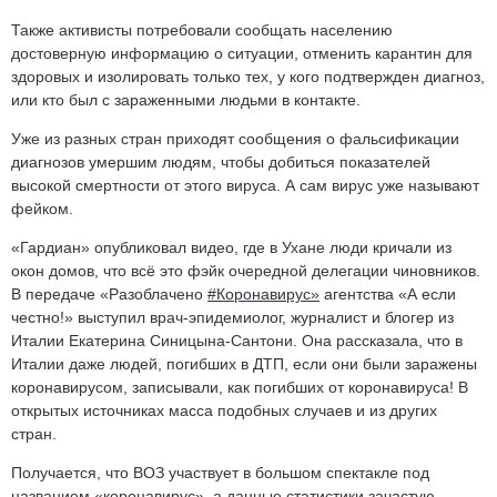
Также активисты потребовали сообщать населению
достоверную информацию о ситуации, отменить карантин для
здоровых и изолировать только тех, у кого подтвержден диагноз,
или кто был с зараженными людьми в контакте.
Уже из разных стран приходят сообщения о фальсификации
диагнозов умершим людям, чтобы добиться показателей
высокой смертности от этого вируса. А сам вирус уже называют
фейком.
«Гардиан» опубликовал видео, где в Ухане люди кричали из
окон домов, что всё это фэйк очередной делегации чиновников.
В передаче «Разоблачено
#Коронавирус»
агентства «А если
честно!» выступил врач-эпидемиолог, журналист и блогер из
Италии Екатерина Синицына-Сантони. Она рассказала, что в
Италии даже людей, погибших в ДТП, если они были заражены
коронавирусом, записывали, как погибших от коронавируса! В
открытых источниках масса подобных случаев и из других
стран.
Получается, что ВОЗ участвует в большом спектакле под
названием «коронавирус», а данные статистики зачастую