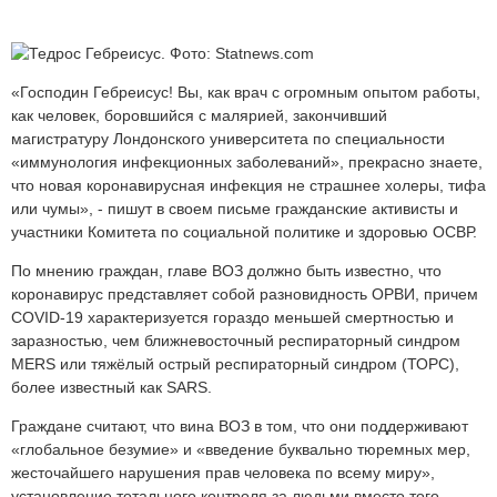
«Господин Гебреисус! Вы, как врач с огромным опытом работы,
как человек, боровшийся с малярией, закончивший
магистратуру Лондонского университета по специальности
«иммунология инфекционных заболеваний», прекрасно знаете,
что новая коронавирусная инфекция не страшнее холеры, тифа
или чумы», - пишут в своем письме гражданские активисты и
участники Комитета по социальной политике и здоровью ОСВР.
По мнению граждан, главе ВОЗ должно быть известно, что
коронавирус представляет собой разновидность ОРВИ, причем
COVID-19 характеризуется гораздо меньшей смертностью и
заразностью, чем ближневосточный респираторный синдром
MERS или тяжёлый острый респираторный синдром (ТОРС),
более известный как SARS.
Граждане считают, что вина ВОЗ в том, что они поддерживают
«глобальное безумие» и «введение буквально тюремных мер,
жесточайшего нарушения прав человека по всему миру»,
установление тотального контроля за людьми вместо того,