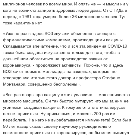
миллионов человек по всему миру. И опять же — и мысли ни у
кого не возникло запирать здоровых людей дома. От СПИДа в
период с 1981 года умерло более 36 миллионов человек. Тут
тоже карантина нет.
«Уже не раз в адрес ВОЗ звучали обвинения в сговоре с
фармацевтическими компаниями, производящими вакцины.
Складывается впечатление, что и вся эта эпидемия COVID-19
также была создана искусственно только для того, чтобы в
дальнейшем обогатиться на производстве вакцин от
коронавируса, - продолжают активисты. Похоже, что и здесь
ВОЗ хочет поиметь миллиарды на вакцинах, которые, по
утверждению итальянского доктор и профессора Стефано
Монтанари, совершенно бесполезны».
«Все разговоры про вакцину в этих условиях — мошенничество
мирового масштаба. Он так быстро мутирует, что мы за ним не
угонимся, создавая вакцины. К тому же от этого типа вирусов
нельзя привиться. Ну привьешься, и можешь 200 раз им
переболеть. На него не вырабатывается иммунитета! Если бы я
50 лет назад сказал своему научному руководителю о
возможности привиться от коронавирусов, он бы меня выкинул