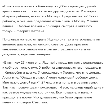
«В пятницу ложимся в больницу, в субботу приходит другой
врач и начинает ставить совсем другие диагнозы. И говорит:
«Берите ребенка, езжайте в Москву». Представляете? Лежит
ребенок, а она мне предлагает ехать с ним в Москву. У меня
паника… Сколько врачей – приходят, смотрят, а никакого
толку», - говорит Светлана.
По словам матери, от врача Яценко она так и не услышала ни
внятного диагноза, ни каких-то советов. Даже простого
человеческого отношения в самые страшные минуты не
дождалась, вздыхает женщина.
«В пятницу 27 июля она [Яценко] отправляет нас в реанимацию
и собирает консилиум. У ребенка зашкаливают все показатели
– билирубин и другие. Я спрашиваю у Яценко, что мне делать.
А она мне: “Откуда я знаю. У меня маленький ребенок дома.
Мне нужно домой идти”. 27 числа мы попали в реанимацию.
Там нам провели дезинтоксикацию. И все, на следующий день у
нас резкое улучшение состояния. Все показатели начали
приходить в норму. Что доказывает, что было отравление
печени», - говорит Светлана.