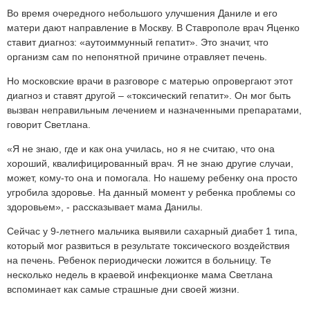
Во время очередного небольшого улучшения Даниле и его
матери дают направление в Москву. В Ставрополе врач Яценко
ставит диагноз: «аутоиммунный гепатит». Это значит, что
организм сам по непонятной причине отравляет печень.
Но московские врачи в разговоре с матерью опровергают этот
диагноз и ставят другой – «токсический гепатит». Он мог быть
вызван неправильным лечением и назначенными препаратами,
говорит Светлана.
«Я не знаю, где и как она училась, но я не считаю, что она
хороший, квалифицированный врач. Я не знаю другие случаи,
может, кому-то она и помогала. Но нашему ребенку она просто
угробила здоровье. На данный момент у ребенка проблемы со
здоровьем», - рассказывает мама Данилы.
Сейчас у 9-летнего мальчика выявили сахарный диабет 1 типа,
который мог развиться в результате токсического воздействия
на печень. Ребенок периодически ложится в больницу. Те
несколько недель в краевой инфекционке мама Светлана
вспоминает как самые страшные дни своей жизни.