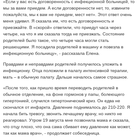
«Если у вас есть договоренность с инфекционной больницей, то
мы за вами приедем. А если договоренности нет, то, извините
пожалуйста, мы к вам не приедем, мест нет». Этот ответ очень
меня удивил. Я сказала им, что есть договоренность и
приезжайте. В «скорой» ответили, что приедут часа через
четыре, на что я им сказала тогда не приезжать. Состояние
родителей было такое, что четыре часа могли стать
решающими. Я посадила родителей в машину и повезла в
инфекционную больницу», - рассказала Елена.
Правдами и неправдами родителей получилось уложить в
инфекционку. Отца положили в палату интенсивной терапии,
мать – в обычную палату. Дальше началось самое страшное.
«После того, как пришло время переводить родителей в
обычное отделение, на фоне гормонов у папы, болеющего
гипертонией, случился гипертонический криз. Он едва не
скончался от инфаркта. Давление поднималось до 210-220. Я
начала бить тревогу, звонить лечащему врачу, но никто не
реагировал. Утром 19 августа мне позвонила мама и сказала,
что отцу плохо, что она сама сбивает ему давление как может,
так как мама врач», - продолжает собеседница.