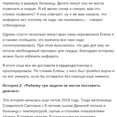
перевозку в краевую больницу. Десять минут она не могла
позвонить в скорую. Я ей звоню снова и говорю: вам что,
сложно позвонить? А она отвечает: ну я же вам сказала, что
инфаркта нет, поэтому не надо так паниковать», - говорит
собеседница.
Однако спустя несколько минут врач сама перезвонила Елене и
в панике сообщила, что мужчину все-таки надо
госпитализировать. При этом выяснилось, что два дня ему не
кололи необходимый препарат для сердца, благодаря которому
можно было избежать инфаркта.
В итоге отца все же доставили в кардиодиспансер и
прооперировали. По словам Елены, у него был тромбоз аорты и
он мог умереть, если бы оставался без помощи еще немного.
История 2: «Ребенку три недели не могли поставить
диагноз»
Эта история началась еще летом 2018 года. Тогда жительница
Ставрополя Светлана с 8-летним сыном Данилой попала в
больницу с температурой, сыпью и плохими показателями
печени. В первую неделю Данила пошел на поправку,