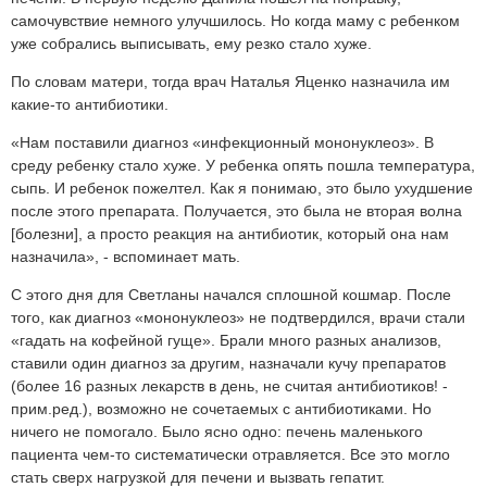
самочувствие немного улучшилось. Но когда маму с ребенком
уже собрались выписывать, ему резко стало хуже.
По словам матери, тогда врач Наталья Яценко назначила им
какие-то антибиотики.
«Нам поставили диагноз «инфекционный мононуклеоз». В
среду ребенку стало хуже. У ребенка опять пошла температура,
сыпь. И ребенок пожелтел. Как я понимаю, это было ухудшение
после этого препарата. Получается, это была не вторая волна
[болезни], а просто реакция на антибиотик, который она нам
назначила», - вспоминает мать.
С этого дня для Светланы начался сплошной кошмар. После
того, как диагноз «мононуклеоз» не подтвердился, врачи стали
«гадать на кофейной гуще». Брали много разных анализов,
ставили один диагноз за другим, назначали кучу препаратов
(более 16 разных лекарств в день, не считая антибиотиков! -
прим.ред.), возможно не сочетаемых с антибиотиками. Но
ничего не помогало. Было ясно одно: печень маленького
пациента чем-то систематически отравляется. Все это могло
стать сверх нагрузкой для печени и вызвать гепатит.