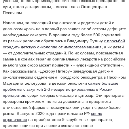
условия, то есть производство жизненно важных препаратов, по
сути, стало дотационным, - сказал глава Онкоцентра в
Песочном.
Напомним, за последний год онкологи и родители детей с
диагнозом «рак» не в первый раз заявляют об остром дефиците
необходимых лекарств. В прошлом году более 500 родителей
из разных регионов обратились к Владимиру Путину
с просьбой
оградить детскую онкологию от импортозамещения
, а их детей
— от дополнительных страданий. По их словам, повсеместная
замена в схемах терапии оригинальных лекарств на российские
аналоги уже скоро может привести к «чудовищной статистике».
Как рассказывала «Доктору Питеру» заведующая детским
онкологическим отделением Городского онкоцентра в Песочном
Маргарита Белогурова, в детской онкологии
самые большие
проблемы с закупкой 2-3 незарегистрированных в России
препаратов
, среди которых онкаспар и цитозар. Эти препараты
проверены временем, но из-за дешевизны и приоритета
отечественной фарме в госзакупках они уходят с российского
рынка. В августе 2020 года правительство РФ
сняло
ограничения
на приобретение 9 зарубежных препаратов,
применяющихся при лечении злокачественных