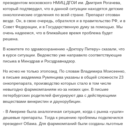
президентом московского НМИЦ ДГОИ им. Дмитрия Рогачева,
который подтвердил, что в данной ситуации находятся детские
онкологические отделения по всей стране. Препарат отозван
везде. Он, в свою очередь, обратился и в правительство РФ, и в
Совет Федерации, и в Государственную думу за помощью. Мы
очень надеемся, что в ближайшее время проблема будет
решена.
В комитете по здравоохранению «Доктору Питеру» сказали, что
в курсе ситуации. Ведомство уже направило соответствующие
письма в Минздрав и Росздравнадзор.
Но исчез не только этопозид. По словам Владимира Моисеенко,
в письме академика Румянцева указаны в общей сложности 23
онкопрепарата, производство которых стало в том числе
невыгодно фармкомпаниям из-за низких цен. В письме
петербургских родителей фигурируют два с действующими
веществами винкристин и даунорубицин.
- В Америке была аналогичная ситуация, когда с рынка «ушли»
дешевые препараты. Тогда к решению проблемы подключился
президент Обама. Для фармкомпаний были созданы льготные