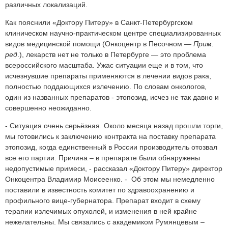
различных локализаций.
Как пояснили «Доктору Питеру» в Санкт-Петербургском
клиническом научно-практическом центре специализированных
видов медицинской помощи (Онкоцентр в Песочном —
Прим.
ред
.), лекарств нет не только в Петербурге — это проблема
всероссийского масштаба. Ужас ситуации еще и в том, что
исчезнувшие препараты применяются в лечении видов рака,
полностью поддающихся излечению. По словам онкологов,
один из названных препаратов - этопозид, исчез не так давно и
совершенно неожиданно.
- Ситуация очень серьёзная. Около месяца назад прошли торги,
мы готовились к заключению контракта на поставку препарата
этопозид, когда единственный в России производитель отозвал
все его партии. Причина – в препарате были обнаружены
недопустимые примеси, - рассказал «Доктору Питеру» директор
Онкоцентра Владимир Моисеенко. - Об этом мы немедленно
поставили в известность комитет по здравоохранению и
профильного вице-губернатора. Препарат входит в схему
терапии излечимых опухолей, и изменения в ней крайне
нежелательны. Мы связались с академиком Румянцевым –