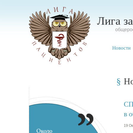
Лига з
oбщерос
Новости
Н
СП
в 
19 Ок