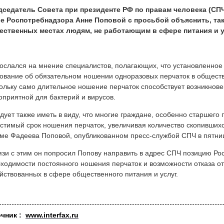
дседатель Совета при президенте РФ по правам человека (СП
ве Роспотребнадзора Анне Поповой с просьбой объяснить, так
ественных местах людям, не работающим в сфере питания и у
ослался на мнение специалистов, полагающих, что установленное
ование об обязательном ношении одноразовых перчаток в общест
ольку само длительное ношение перчаток способствует возникнове
оприятной для бактерий и вирусов.
дует также иметь в виду, что многие граждане, особенно старшег
стимый срок ношения перчаток, увеличивая количество скопившихся
ме Фадеева Поповой, опубликованном пресс-службой СПЧ в пятни
язи с этим он попросил Попову направить в адрес СПЧ позицию Р
ходимости постоянного ношения перчаток и возможности отказа от
йствованных в сфере общественного питания и услуг.
очник :
www.interfax.ru