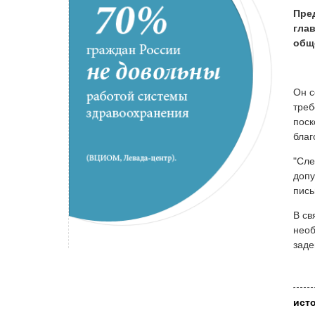
Пре
гла
общ
Он с
треб
поск
благ
"Сле
допу
пись
В св
необ
заде
ист