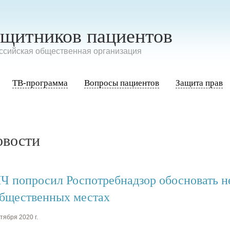
ащитников пациентов
сийская общественная организация
ТВ-программа
Вопросы пациентов
Защита прав
овости
Ч попросил Роспотребнадзор обосновать н
общественных местах
тября 2020 г.