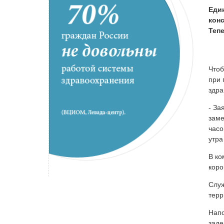
Един
кон
Теп
Чтоб
при 
здр
- За
заме
часо
утра
В ко
коро
Служ
терр
Напо
заде