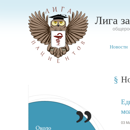
Лига з
oбщерос
Новости
Н
Ед
мо
03 Ма