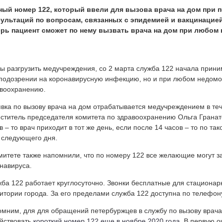
ый номер 122, который ввели для вызова врача на дом при п
сультаций по вопросам, связанных с эпидемией и вакцинацие
ерь пациент сможет по нему вызвать врача на дом при любом 
ы разгрузить медучреждения, со 2 марта служба 122 начала приним
подозрении на коронавирусную инфекцию, но и при любом недом
авоохранению.
явка по вызову врача на дом отрабатывается медучреждением в теч
ститель председателя комитета по здравоохранению Ольга Гранато
в – то врач приходит в тот же день, если после 14 часов – то по та
 следующего дня.
митете также напомнили, что по номеру 122 все желающие могут з
навируса.
ба 122 работает круглосуточно. Звонки бесплатные для стациона
итории города. За его пределами служба 122 доступна по телефону
мним, для для обращений петербуржцев в службу по вызову врача
йствовать
короткий номер 122 еще в ноябре 2020 года.
В первую о