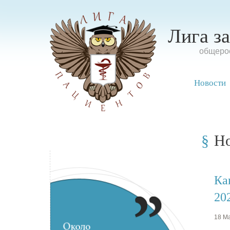
Лига з
oбщерос
Новости
Н
Ка
20
18 Ма