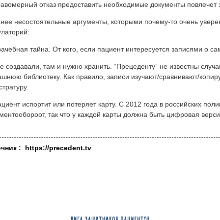
авомерный отказ предоставить необходимые документы повлечет
нее несостоятельные аргументы, которыми почему-то очень увере
латорий:
рачебная тайна. От кого, если пациент интересуется записями о са
де создавали, там и нужно хранить. “Прецеденту” не известны случ
шнюю библиотеку. Как правило, записи изучают/сравнивают/копир
стратуру.
ациент испортит или потеряет карту. С 2012 года в российских по
ментообороот, так что у каждой карты должна быть цифровая верс
очник :
https://precedent.tv