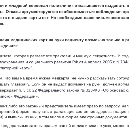
чи и младший персонал поликлиник отказываются выдавать п
ты. Отказы аргументируются необходимостью соблюдения вра
рета в выдаче карты нет. Но необходимо ваше письменное зая
а.
дача медицинских карт на руки пациенту возможна только с р
еждения»
.
цитата, которая развеет все трактовки и мнимую секретность. И со
воохранения и социального развития РФ от 4 апреля 2005 г. N 734
латорной карты"
.
м, что вам на время нужна медкарта, не нужно рассказывать сотру
щать главврачу. Если он не выдаст документ на руки, должен аргу
тверждает
п. 5 ст. 22 Федерального закона № 323-ФЗ «Об основах 
ийской Федерации»
.
ент либо его законный представитель имеет право по запросу, нап
тронной форме, получать отражающие состояние здоровья пациен
и) и выписки из них, в том числе в форме электронных документов.
 федеральные законы врачам вашей поликлиники не указ, можно 