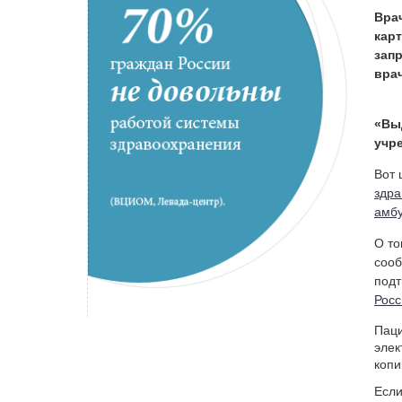
Вра
кар
зап
врач
«Вы
учр
Вот 
здра
амбу
О то
сооб
под
Росс
Паци
элек
копи
Если