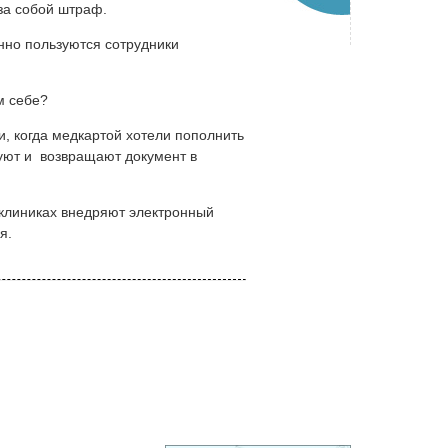
 за собой штраф.
нно пользуются сотрудники
м себе?
аи, когда медкартой хотели пополнить
уют и возвращают документ в
ликлиниках внедряют электронный
ия.