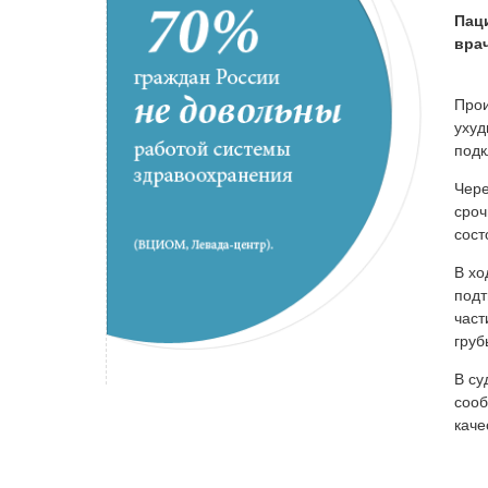
Пац
вра
Прои
ухуд
подк
Чере
сроч
сост
В хо
подт
част
груб
В су
сооб
каче