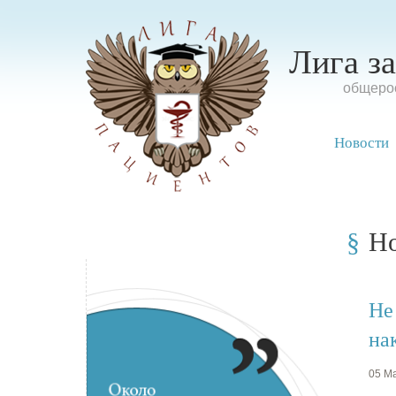
Лига з
oбщерос
Новости
Н
Не
на
05 Ма