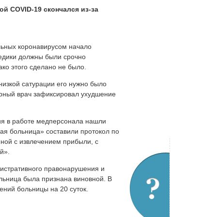
й COVID-19 скончался из-за
льных коронавирусом начало
медики должны были срочно
ко этого сделано не было.
 низкой сатурации его нужно было
урный врач зафиксировал ухудшение
ия в работе медперсонала нашли
я больница» составили протокол по
нной с извлечением прибыли, с
й».
нистративного правонарушения и
ольница была признана виновной. В
ений больницы на 20 суток.