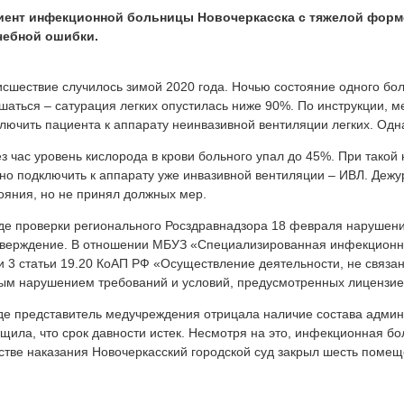
иент инфекционной больницы Новочеркасска с тяжелой формо
чебной ошибки.
сшествие случилось зимой 2020 года. Ночью состояние одного бо
шаться – сатурация легких опустилась ниже 90%. По инструкции, 
лючить пациента к аппарату неинвазивной вентиляции легких. Одна
з час уровень кислорода в крови больного упал до 45%. При такой
но подключить к аппарату уже инвазивной вентиляции – ИВЛ. Деж
ояния, но не принял должных мер.
де проверки регионального Росздравнадзора 18 февраля нарушен
верждение. В отношении МБУЗ «Специализированная инфекционна
и 3 статьи 19.20 КоАП РФ «Осуществление деятельности, не связа
ым нарушением требований и условий, предусмотренных лицензие
де представитель медучреждения отрицала наличие состава адми
щила, что срок давности истек. Несмотря на это, инфекционная б
стве наказания Новочеркасский городской суд закрыл шесть помещ