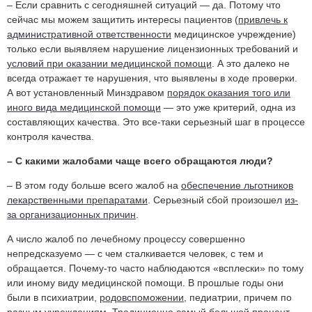
– Если сравнить с сегодняшней ситуаций — да. Потому что
сейчас мы можем защитить интересы пациентов (
привлечь к
административной ответственности
медицинское учреждение)
только если выявляем нарушение лицензионных требований и
условий при оказании медицинской помощи
. А это далеко не
всегда отражает те нарушения, что выявлены в ходе проверки.
А вот установленный Минздравом
порядок оказания того или
иного вида медицинской помощи
— это уже критерий, одна из
составляющих качества. Это все-таки серьезный шаг в процессе
контроля качества.
– С какими жалобами чаще всего обращаются люди?
– В этом году больше всего жалоб на
обеспечение льготников
лекарственными препаратами
. Серьезный сбой произошел
из-
за организационных причин
.
А число жалоб по лечебному процессу совершенно
непредсказуемо — с чем сталкивается человек, с тем и
обращается. Почему-то часто наблюдаются «всплески» по тому
или иному виду медицинской помощи. В прошлые годы они
были в психиатрии,
родовспоможении
, педиатрии, причем по
разным учреждениям. Традиционно самый большой процент