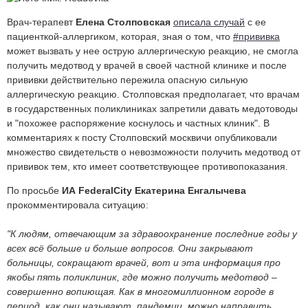
Врач-терапевт
Елена Столповская
описала случай
с ее
пациенткой-аллергиком, которая, зная о том, что
#прививка
может вызвать у нее острую аллергическую реакцию, не смогла
получить медотвод у врачей в своей частной клинике и после
прививки действительно пережила опасную сильную
аллергическую реакцию. Столповская предполагает, что врачам
в государственных поликлиниках запретили давать медотоводы
и "похожее распоряжение коснулось и частных клиник". В
комментариях к посту Столповский москвичи опубликовали
множество свидетельств о невозможности получить медотвод от
прививок тем, кто имеет соответствующее противопоказания.
По просьбе
ИА FederalCity Екатерина Енгалычева
прокомментировала ситуацию:
"К людям, отвечающим за здравоохранение последние годы у
всех всё больше и больше вопросов. Они закрывают
больницы, сокращают врачей, вот и эта информация про
якобы пять поликлиник, где можно получить медотвод –
совершенно вопиющая. Как в многомиллионном городе в
период, как они называют, пандемии, можно направить