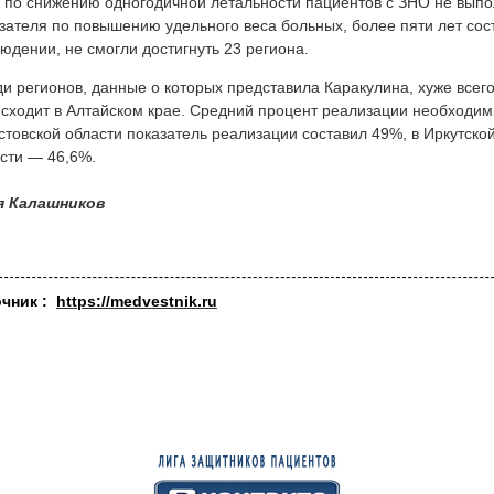
 по снижению одногодичной летальности пациентов с ЗНО не выпол
зателя по повышению удельного веса больных, более пяти лет со
юдении, не смогли достигнуть 23 региона.
и регионов, данные о которых представила Каракулина, хуже все
сходит в Алтайском крае. Средний процент реализации необходим
стовской области показатель реализации составил 49%, в Иркутско
сти — 46,6%.
я Калашников
очник :
https://medvestnik.ru