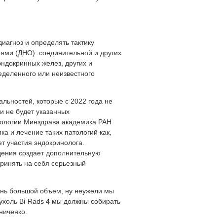
диагноз и определять тактику
ями (ДНО): соединительной и других
эндокринных желез, других и
еделенного или неизвестного
льностей, которые с 2022 года не
ки не будет указанных
нологии Минздрава академика РАН
ика и лечение таких патологий как,
т участия эндокринолога.
дения создает дополнительную
 принять на себя серьезный
ень большой объем, ну неужели мы
пухоль Bi-Rads 4 мы должны собирать
ниченко.