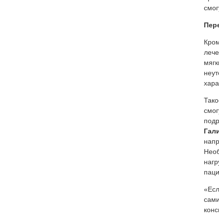
смог
Пер
Кром
лече
мягк
неут
хара
Тако
смог
подр
Гал
напр
Необ
нагр
паци
«Есл
сами
конс