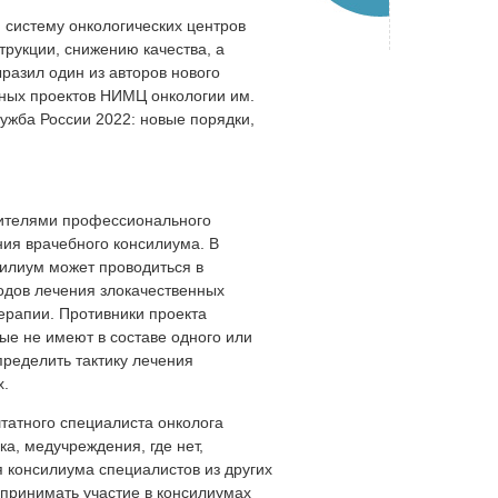
 систему онкологических центров
трукции, снижению качества, а
разил один из авторов нового
ных проектов НИМЦ онкологии им.
ужба России 2022: новые порядки,
вителями профессионального
ния врачебного консилиума. В
силиум может проводиться в
одов лечения злокачественных
ерапии. Противники проекта
ые не имеют в составе одного или
пределить тактику лечения
х.
татного специалиста онколога
ка, медучреждения, где нет,
 консилиума специалистов из других
е принимать участие в консилиумах