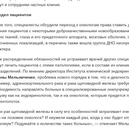
ут и сотрудники частных клиник.
едел пациентов
е того, специалисты обсудили переход к онкологам права ставить 
ния пациентов с некоторыми доброкачественными новообразовани
их тканей, глаза и его придаточного аппарата, мозговых оболочек, 
очненных локализаций, в перечень также вошла группа ДНО неопр
ктера.
е распределение обязанностей не устраивает врачей других специа
ут лечить пациентов с этими патологиями, если в составе их клини
азделений. По мнению директора Института клинической эндокри
ины Мельниченко
, проблема нового порядка в том, что и диагност
имер, адренокортикального рака и рака щитовидной железы требуе
ходимость направлять больных в специализированные онкоучреж
узку как на эндокринологов, так и на онкологов, которым придется
ентопоток.
и рак щитовидной железы в силу его особенностей затрагивает оч
 не позовем онколога? И неужели каждый раз, когда у нас будет о
илиум? Подумайте о количестве таких больных», — отмечает Мель