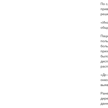
По с
прив
реше
«Ина
общи
Паци
поль
боль
прих
было
дисп
расп
«До 
онко
выяв
Ране
дире
данн