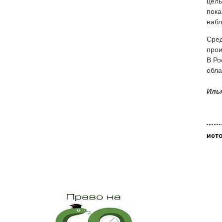
цель
пока
набл
Сред
прои
В Ро
обла
Иль
ист