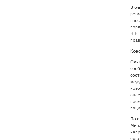
В бл
реги
впос
поря
Н.Н.
прав
Кон
Одни
сооб
соот
меду
ново
опас
неск
паци
По с
Мин
напр
орга