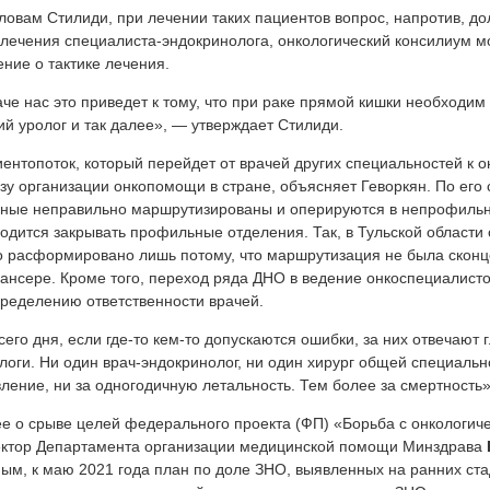
ловам Стилиди, при лечении таких пациентов вопрос, напротив, д
лечения специалиста-эндокринолога, онкологический консилиум м
ние о тактике лечения.
че нас это приведет к тому, что при раке прямой кишки необходим 
й уролог и так далее», — утверждает Стилиди.
ентопоток, который перейдет от врачей других специальностей к о
зу организации онкопомощи в стране, объясняет Геворкян. По его сл
ные неправильно маршрутизированы и оперируются в непрофильны
одится закрывать профильные отделения. Так, в Тульской области
 расформировано лишь потому, что маршрутизация не была сконц
ансере. Кроме того, переход ряда ДНО в ведение онкоспециалисто
ределению ответственности врачей.
сего дня, если где-то кем-то допускаются ошибки, за них отвечаю
логи. Ни один врач-эндокринолог, ни один хирург общей специальн
ление, ни за одногодичную летальность. Тем более за смертность
е о срыве целей федерального проекта (ФП) «Борьба с онкологи
ктор Департамента организации медицинской помощи Минздрава
ым, к маю 2021 года план по доле ЗНО, выявленных на ранних стад