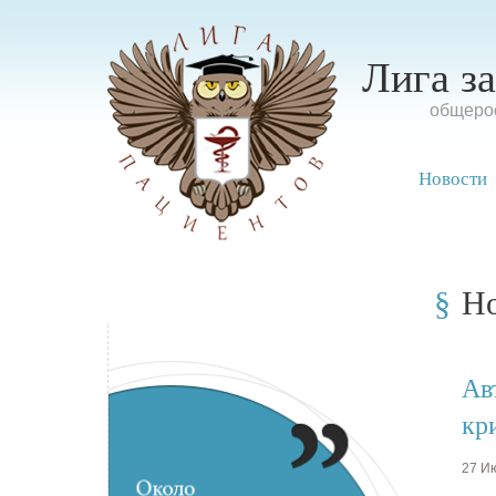
Лига з
oбщерос
Новости
Н
Ав
кр
27 Ию