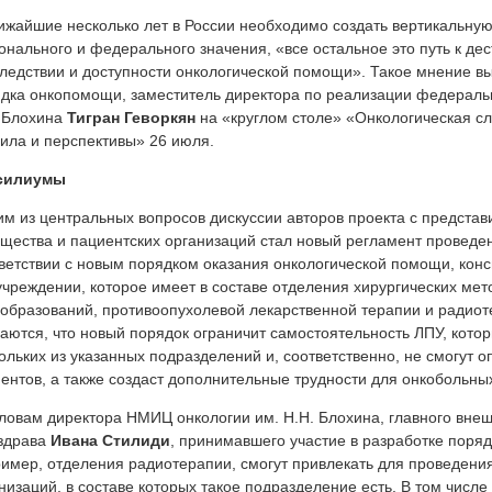
ижайшие несколько лет в России необходимо создать вертикальную
онального и федерального значения, «все остальное это путь к дес
ледствии и доступности онкологической помощи». Такое мнение вы
дка онкопомощи, заместитель директора по реализации федераль
 Блохина
Тигран Геворкян
на «круглом столе» «Онкологическая сл
ила и перспективы» 26 июля.
силиумы
м из центральных вопросов дискуссии авторов проекта с предста
щества и пациентских организаций стал новый регламент проведе
ветствии с новым порядком оказания онкологической помощи, кон
чреждении, которое имеет в составе отделения хирургических мет
образований, противоопухолевой лекарственной терапии и радиот
аются, что новый порядок ограничит самостоятельность ЛПУ, котор
ольких из указанных подразделений и, соответственно, не смогут о
ентов, а также создаст дополнительные трудности для онкобольны
ловам директора НМИЦ онкологии им. Н.Н. Блохина, главного внеш
здрава
Ивана Стилиди
, принимавшего участие в разработке поряд
имер, отделения радиотерапии, смогут привлекать для проведения
низаций, в составе которых такое подразделение есть. В том числ