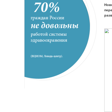
Нов
пер
раз