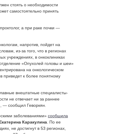
олжен стоять о необходимости
ожет самостоятельно принять
проктолог, а при раке почки —
нкологам, напротив, пойдет на
овам, из-за того, что в регионах
х учреждениях, в онкоклиниках
 отделение «Опухолей головы и шеи»
ентрирована на онкологическом
в приведет к более понятному
т главные внештатные специалисты-
ости не отвечает ни за раннее
», — сообщил Геворкян.
ческими заболеваниями»
сообщила
Екатерина Каракулина
. По ее
иях, не достигнут в 53 регионах,