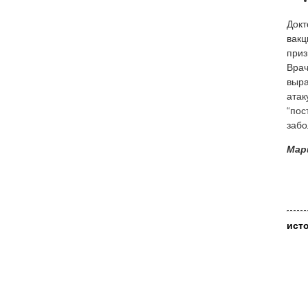
Докт
вакц
приз
Врач
выра
атак
“пос
забо
Мар
ист