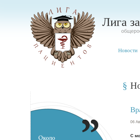
Лига з
oбщерос
Новости
Н
Вр
06 Ав
С м