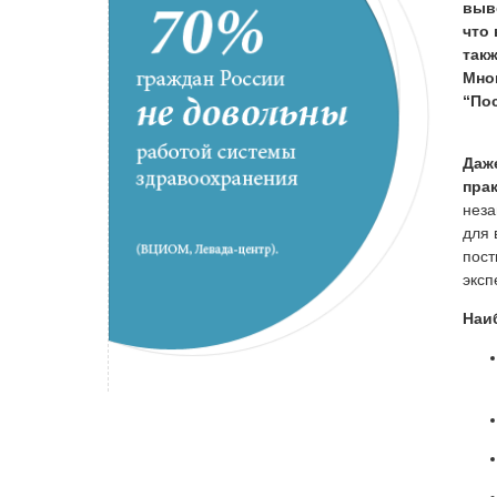
выв
что 
так
Мно
“По
Даж
прак
неза
для 
пост
эксп
Наи