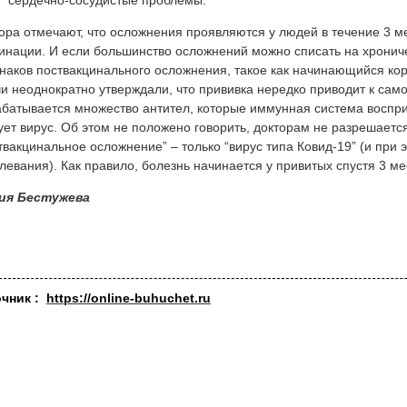
сердечно-сосудистые проблемы.
ора отмечают, что осложнения проявляются у людей в течение 3 
инации. И если большинство осложнений можно списать на хрониче
наков поствакцинального осложнения, такое как начинающийся кор
и неоднократно утверждали, что прививка нередко приводит к сам
батывается множество антител, которые иммунная система воспр
ует вирус. Об этом не положено говорить, докторам не разрешается
твакцинальное осложнение” – только “вирус типа Ковид-19” (и при 
левания). Как правило, болезнь начинается у привитых спустя 3 м
ия Бестужева
очник :
https://online-buhuchet.ru