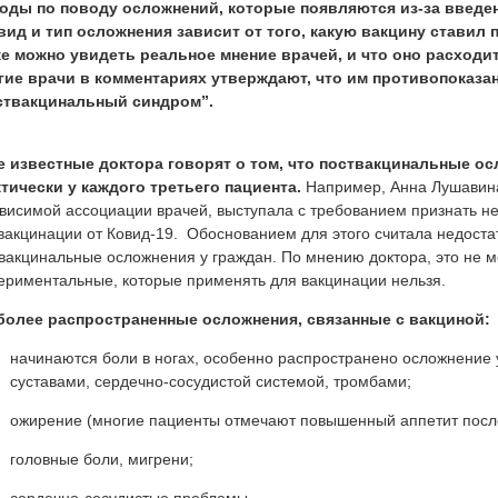
оды по поводу осложнений, которые появляются из-за введен
вид и тип осложнения зависит от того, какую вакцину ставил 
же можно увидеть реальное мнение врачей, и что оно расходи
гие врачи в комментариях утверждают, что им противопоказан
ствакцинальный синдром”.
е известные доктора говорят о том, что поствакцинальные о
тически у каждого третьего пациента.
Например, Анна Лушавина,
висимой ассоциации врачей, выступала с требованием признать н
вакцинации от Ковид-19. Обоснованием для этого считала недоста
вакцинальные осложнения у граждан. По мнению доктора, это не 
ериментальные, которые применять для вакцинации нельзя.
более распространенные осложнения, связанные с вакциной:
начинаются боли в ногах, особенно распространено осложнение
суставами, сердечно-сосудистой системой, тромбами;
ожирение (многие пациенты отмечают повышенный аппетит посл
головные боли, мигрени;