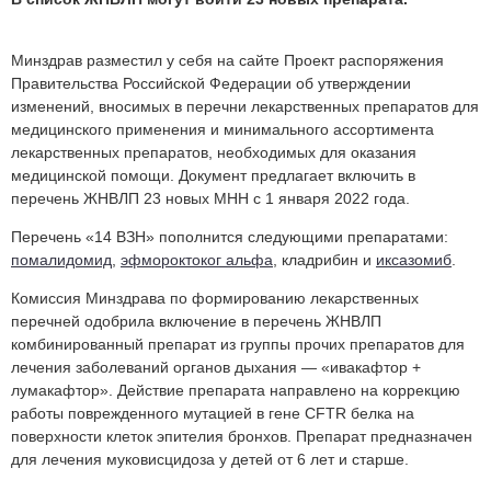
Минздрав разместил у себя на сайте Проект распоряжения
Правительства Российской Федерации об утверждении
изменений, вносимых в перечни лекарственных препаратов для
медицинского применения и минимального ассортимента
лекарственных препаратов, необходимых для оказания
медицинской помощи. Документ предлагает включить в
перечень ЖНВЛП 23 новых МНН с 1 января 2022 года.
Перечень «14 ВЗН» пополнится следующими препаратами:
помалидомид
,
эфмороктоког альфа
, кладрибин и
иксазомиб
.
Комиссия Минздрава по формированию лекарственных
перечней одобрила включение в перечень ЖНВЛП
комбинированный препарат из группы прочих препаратов для
лечения заболеваний органов дыхания — «ивакафтор +
лумакафтор». Действие препарата направлено на коррекцию
работы поврежденного мутацией в гене CFTR белка на
поверхности клеток эпителия бронхов. Препарат предназначен
для лечения муковисцидоза у детей от 6 лет и старше.