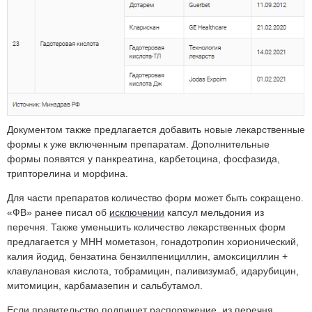
Документом также предлагается добавить новые лекарственные
формы к уже включенным препаратам. Дополнительные
формы появятся у панкреатина, карбетоцина, фосфазида,
трипторелина и морфина.
Для части препаратов количество форм может быть сокращено.
«ФВ» ранее писал об
исключении
капсул мельдония из
перечня. Также уменьшить количество лекарственных форм
предлагается у МНН мометазон, гонадотропин хорионический,
калия йодид, бензатина бензилпенициллин, амоксициллин +
клавулановая кислота, тобрамицин, паливизумаб, идарубицин,
митомицин, карбамазепин и сальбутамол.
Если правительство подпишет распоряжение, из перечня