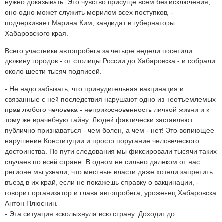
нужно доказывать. Это чувство присуще всем без исключения,
оно одно может служить мерилом всех поступков, -
подчеркивает Марина Ким, кандидат в губернаторы
Хабаровского края.
Всего участники автопробега за четыре недели посетили
дюжину городов - от столицы России до Хабаровска - и собрали
около шести тысяч подписей.
- Не надо забывать, что принудительная вакцинация и
связанные с ней последствия нарушают одно из неотъемлемых
прав любого человека - неприкосновенность личной жизни и к
тому же врачебную тайну. Людей фактически заставляют
публично признаваться - чем болен, а чем - нет! Это вопиющее
нарушение Конституции и просто поругание человеческого
достоинства. По пути следования мы фиксировали тысячи таких
случаев по всей стране. В одном не сильно далеком от нас
регионе мы узнали, что местные власти даже хотели запретить
въезд в их край, если не покажешь справку о вакцинации, -
говорит организатор и глава автопробега, уроженец Хабаровска
Антон Плюснин.
- Эта ситуация всколыхнула всю страну. Доходит до