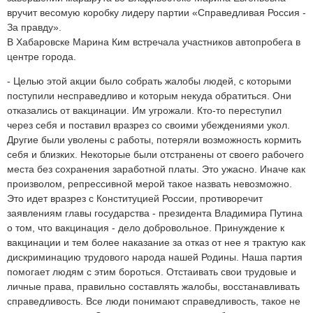
вручит весомую коробку лидеру партии «Справедливая Россия -
За правду».
В Хабаровске Марина Ким встречала участников автопробега в
центре города.
- Целью этой акции было собрать жалобы людей, с которыми
поступили несправедливо и которым некуда обратиться. Они
отказались от вакцинации. Им угрожали. Кто-то переступил
через себя и поставил вразрез со своими убеждениями укол.
Другие были уволены с работы, потеряли возможность кормить
себя и близких. Некоторые были отстранены от своего рабочего
места без сохранения заработной платы. Это ужасно. Иначе как
произволом, репрессивной мерой такое назвать невозможно.
Это идет вразрез с Конституцией России, противоречит
заявлениям главы государства - президента Владимира Путина
о том, что вакцинация - дело добровольное. Принуждение к
вакцинации и тем более наказание за отказ от нее я трактую как
дискриминацию трудового народа нашей Родины. Наша партия
помогает людям с этим бороться. Отстаивать свои трудовые и
личные права, правильно составлять жалобы, восстанавливать
справедливость. Все люди понимают справедливость, такое не