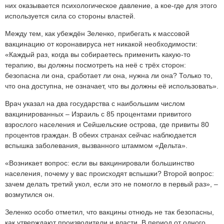
них оказывается психологическое давление, а кое-где для этого
используется сила со стороны властей.
Между тем, как убеждён Зеленко, прибегать к массовой
вакцинацию от коронавируса нет никакой необходимости:
«Каждый раз, когда вы собираетесь применить какую-то
терапию, вы должны посмотреть на неё с трёх сторон:
безопасна ли она, сработает ли она, нужна ли она? Только то,
что она доступна, не означает, что вы должны её использовать».
Врач указал на два государства с наибольшим числом
вакцинированных – Израиль с 85 процентами привитого
взрослого населения и Сейшельские острова, где привиты 80
процентов граждан. В обеих странах сейчас наблюдается
вспышка заболевания, вызванного штаммом «Дельта».
«Возникает вопрос: если вы вакцинировали большинство
населения, почему у вас происходят вспышки? Второй вопрос:
зачем делать третий укол, если это не помогло в первый раз», –
возмутился он.
Зеленко особо отметил, что вакцины отнюдь не так безопасны,
как утверждают производители и власти. В период от одного