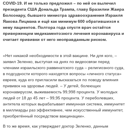
COVID-19. И не только предложил – по ней он вылечил
президента США Дональда Трампа, главу Бразилии Жаира
Болсонару, бывшего министра здравоохранения Израиля
Яакова Лицмана и ещё как минимум 600 обратившихся к
нему пациентов. Полтора года спустя врач остаётся
приверженцем медикаментозного лечения коронавируса и
считает прививки от него неоправданным риском.
«Нет никакой необходимости в этой вакцине. Ни для кого, –
заявил Зеленко, выступая на днях по видеосвязи перед
членами израильского раввинатского суда – религиозного суда,
в подсудности которого находятся вопросы «личного статуса»
евреев, куда его пригласили высказаться по поводу влияния
прививок на здоровье людей. – У детей, болеющих
коронавирусом, выживаемость 99,998 процента. У молодых
людей от 18 до 45 лет – 99,95 процента. У переболевших,
антитела которых вырабатывает иммунная система, иммунитет
в миллиарды раз эффективнее, чем искусственный иммунитет,
приобретённый посредством вакцинации».
В то же время, как утверждает доктор Зеленко, данным