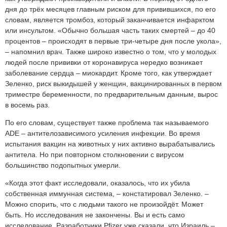
дня до трёх месяцев главным риском для привившихся, по его
словам, является тромбоз, который заканчивается инфарктом
или инсультом. «Обычно большая часть таких смертей – до 40
процентов – происходят в первые три-четыре дня после укола»,
– напомнил врач. Также широко известно о том, что у молодых
людей после прививки от коронавируса нередко возникает
заболевание сердца – миокардит. Кроме того, как утверждает
Зеленко, риск выкидышей у женщин, вакцинированных в первом
триместре беременности, по предварительным данным, вырос
в восемь раз.
По его словам, существует также проблема так называемого
ADE – антителозависимого усиления инфекции. Во время
испытания вакцин на животных у них активно вырабатывались
антитела. Но при повторном столкновении с вирусом
большинство подопытных умерли.
«Когда этот факт исследовали, оказалось, что их убила
собственная иммунная система, – констатировал Зеленко. –
Можно спорить, что с людьми такого не произойдёт. Может
быть. Но исследования не закончены. Вы и есть само
исследование. Разработчики Pfizer уже сказали, что Израиль –