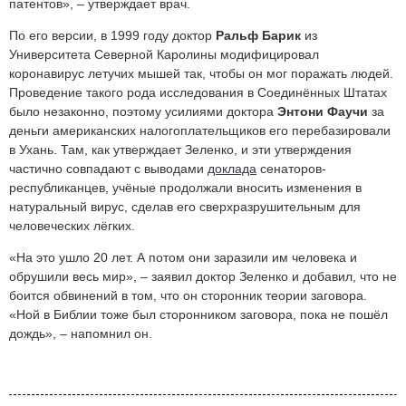
патентов», – утверждает врач.
По его версии, в 1999 году доктор
Ральф Барик
из
Университета Северной Каролины модифицировал
коронавирус летучих мышей так, чтобы он мог поражать людей.
Проведение такого рода исследования в Соединённых Штатах
было незаконно, поэтому усилиями доктора
Энтони Фаучи
за
деньги американских налогоплательщиков его перебазировали
в Ухань. Там, как утверждает Зеленко, и эти утверждения
частично совпадают с выводами
доклада
сенаторов-
республиканцев, учёные продолжали вносить изменения в
натуральный вирус, сделав его сверхразрушительным для
человеческих лёгких.
«На это ушло 20 лет. А потом они заразили им человека и
обрушили весь мир», – заявил доктор Зеленко и добавил, что не
боится обвинений в том, что он сторонник теории заговора.
«Ной в Библии тоже был сторонником заговора, пока не пошёл
дождь», – напомнил он.