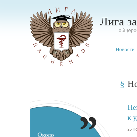
Лига з
oбщерос
Новости
Н
Не
к 
25 Но