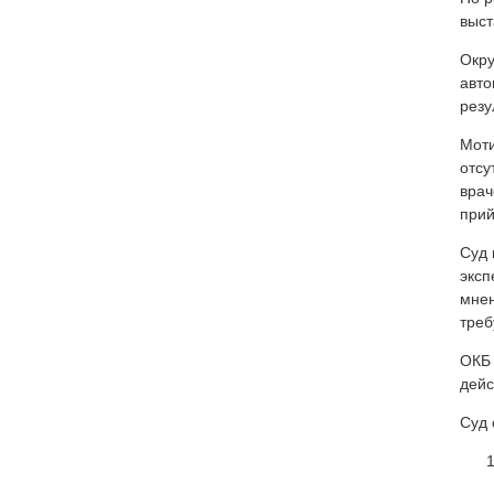
выст
Окру
авто
резу
Моти
отсу
врач
прий
Суд 
эксп
мнен
треб
ОКБ 
дейс
Суд 