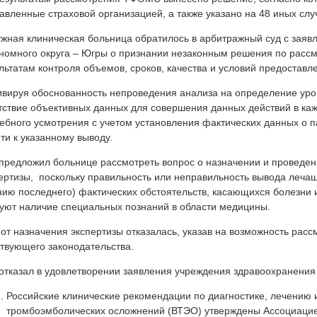
авленные страховой организацией, а также указано на 48 иных слу
жная клиническая больница обратилось в арбитражный суд с зая
номного округа – Югры о признании незаконным решения по расс
льтатам контроля объемов, сроков, качества и условий предоста
вируя обоснованность непроведения анализа на определение уро
тствие объективных данных для совершения данных действий в каж
ебного усмотрения с учетом установления фактических данных о 
ти к указанному выводу.
предложил больнице рассмотреть вопрос о назначении и проведе
ертизы, поскольку правильность или неправильность вывода лечащ
ию последнего) фактических обстоятельств, касающихся болезни и
уют наличие специальных познаний в области медицины.
от назначения экспертизы отказалась, указав на возможность расс
твующего законодательства.
отказал в удовлетворении заявления учреждения здравоохранени
Российские клинические рекомендации по диагностике, лечению 
тромбоэмболических осложнений (ВТЭО) утверждены Ассоциацие