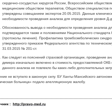
сердечно-сосудистых хирургов России, Всероссийским обществом
медицинским обществом терапевтов, Обществом специалистов п
утверждены совещанием экспертов 20.05.2015. Данные клиничес
необходимости проведения анализа для определения уровня Д-
Обоснованность вывода о необходимости проведения анализа д
подтверждается также и положениями Национального стандарта
(протоколы лечения). Профилактика тромбоэмболических синдро
утвержденного приказом Федерального агентства по техническом
31.03.2015 № 201-ст.
Как следует из пояснений страховой организации, проведение ан
димера изначально включено в стоимость предоставляемой ОКБ м
данного анализа не повлекло бы каких-либо дополнительных зат
ние не вступило в законную силу. БУ Ханты-Мансийского автономн
ическая больница» подало апелляционную жалобу.
очник :
http://pravo-med.ru