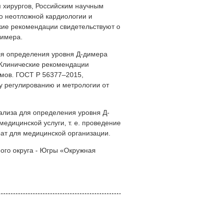
 хирургов, Российским научным
о неотложной кардиологии и
кие рекомендации свидетельствуют о
димера.
ля определения уровня Д-димера
 Клинические рекомендации
мов. ГОСТ Р 56377–2015,
у регулированию и метрологии от
ализа для определения уровня Д-
едицинской услуги, т. е. проведение
рат для медицинской организации.
ого округа - Югры «Окружная