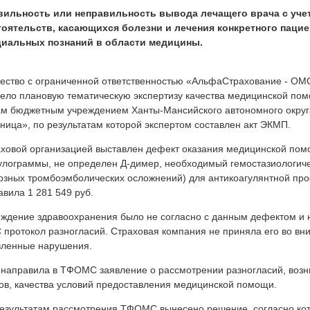
вильность или неправильность вывода лечащего врача с уче
тоятельств, касающихся болезни и лечения конкретного пацие
циальных познаний в области медицины.
ство с ограниченной ответственностью «АльфаСтрахование - О
ело плановую тематическую экспертизу качества медицинской по
м бюджетным учреждением Ханты-Мансийского автономного округ
ница», по результатам которой экспертом составлен акт ЭКМП.
ховой организацией выставлен дефект оказания медицинской пом
улограммы, не определен Д-димер, необходимый гемостазиологич
озных тромбоэмболических осложнений) для антикоагулянтной п
авила 1 281 549 руб.
ждение здравоохранения было не согласно с данным дефектом и
протокол разногласий. Страховая компания не приняла его во вн
вленные нарушения.
направила в ТФОМС заявление о рассмотрении разногласий, возн
ов, качества условий предоставления медицинской помощи.
езультатам рассмотрения ТФОМС вынесено решение, согласно ко