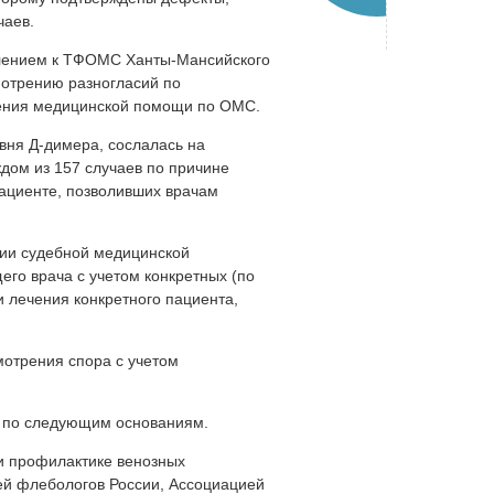
чаев.
влением к ТФОМС Ханты-Мансийского
мотрению разногласий по
вления медицинской помощи по ОМС.
вня Д-димера, сослалась на
дом из 157 случаев по причине
пациенте, позволивших врачам
нии судебной медицинской
его врача с учетом конкретных (по
 лечения конкретного пациента,
мотрения спора с учетом
я по следующим основаниям.
и профилактике венозных
й флебологов России, Ассоциацией