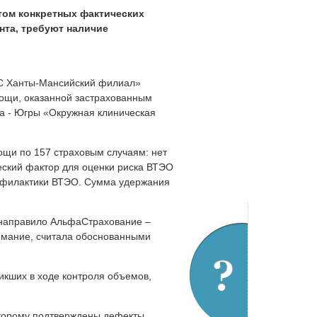
том конкретных фактических
нта, требуют наличие
МС Ханты-Мансийский филиал»
мощи, оказанной застрахованным
а - Югры «Окружная клиническая
ощи по 157 страховым случаям: нет
еский фактор для оценки риска ВТЭО
рофилактики ВТЭО. Сумма удержания
 направило АльфаСтрахование –
имание, считала обоснованными
икших в ходе контроля объемов,
торому подтверждены дефекты,