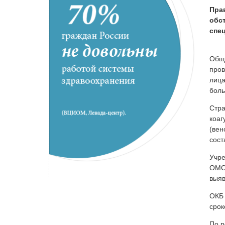
Пра
обс
спе
Обще
пров
лица
боль
Стра
коаг
(вен
сост
Учре
ОМС 
выя
ОКБ 
срок
По р