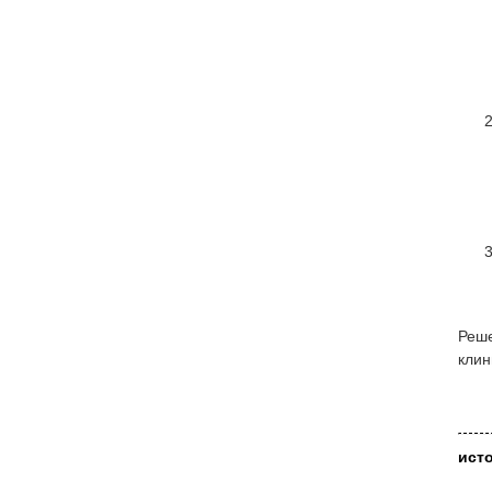
Реше
клин
ист