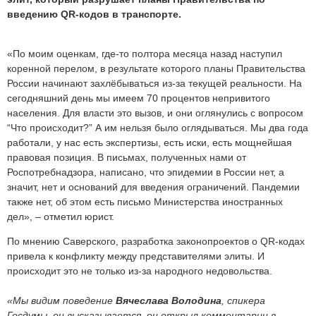
введению QR-кодов в транспорте.
«По моим оценкам, где-то полтора месяца назад наступил
коренной перелом, в результате которого планы Правительства
России начинают захлёбываться из-за текущей реальности. На
сегодняшний день мы имеем 70 процентов непривитого
населения. Для власти это вызов, и они оглянулись с вопросом
“Что происходит?” А им нельзя было оглядываться. Мы два года
работали, у нас есть экспертизы, есть иски, есть мощнейшая
правовая позиция. В письмах, полученных нами от
Роспотребнадзора, написано, что эпидемии в России нет, а
значит, нет и оснований для введения ограничений. Пандемии
также нет, об этом есть письмо Министерства иностранных
дел», – отметил юрист.
По мнению Саверского, разработка законопроектов о QR-кодах
привела к конфликту между представителями элиты. И
происходит это не только из-за народного недовольства.
«Мы видим поведение
Вячеслава Володина
, спикера
Госдумы, он высказывается, он открыл комментарии в