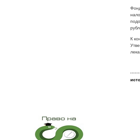
Фонд
нало
подо
рубл
К ко
Утве
лека
ист