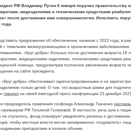
зидент РФ Владимир Путин 6 января поручил правительству 
паратами, медизделиями и техническими средствами реабили
ра» после достижения ими совершеннолетия. Исполнить пору
 года.
дставить предложения об обеспечении, начиная с 2022 года, в р
й с тяжелыми жизнеугрожающими и хроническими заболеваниями,
леваниями, «Круг добра» больных после достижения возраста 18
аратами, медицинскими изделиями, техническими средствами реа
цинской помощи, предусмотрев поэтапное увеличение возраста так
щении на сайте президента.
 «Круг добра» обеспечивает зарегистрированными и не зарегистр
зделиями только детей. О том, что возрастные рамки для подопеч
ин
говорил
на своей ежегодной пресс-конференции 23 декабря 2021
е председатель правления госфонда Александр Ткаченко
рассказ
-премьером РФ Татьяной Голиковой. В частности, речь шла о пацие
о не случилось, фонд планирует уведомлять регионы о достижении
цев, чтобы местные власти могли своевременно «подхватить» паци
ходимыми препаратами в полном объеме.