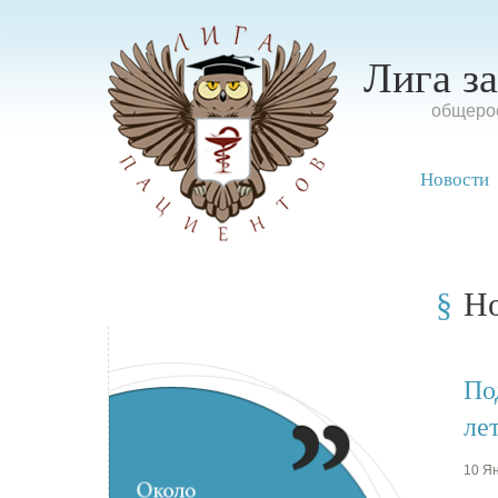
Лига з
oбщерос
Новости
Н
По
ле
10 Ян