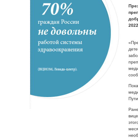
Пре
пре
доб
2022
«Пре
дете
забо
преп
меди
сооб
Пока
меди
Пут
Ране
вице
этог
меся
необ