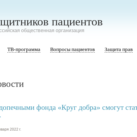
ащитников пациентов
сийская общественная организация
ТВ-программа
Вопросы пациентов
Защита прав
овости
допечными фонда «Круг добра» смогут ста
т
варя 2022 г.