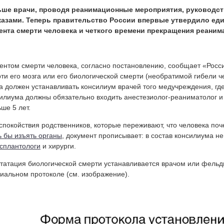
ьше врачи, проводя реанимационные мероприятия, руководс
казами. Теперь правительство России впервые утвердило ед
ента смерти человека и четкого времени прекращения реани
нтом смерти человека, согласно постановлению, сообщает «Росси
ти его мозга или его биологической смерти (необратимой гибели ч
а должен устанавливать консилиум врачей того медучреждения, где
илиума должны обязательно входить анестезиолог-реаниматолог и
ше 5 лет.
спокойствия родственников, которые переживают, что человека поч
 бы изъять органы
, документ прописывает: в состав консилиума не
сплантологи
и хирурги.
татация биологической смерти устанавливается врачом или фель
иальном протоколе (см. изображение).