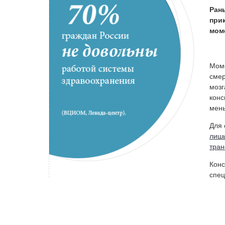
Ран
при
мом
Моме
смер
мозг
конс
мень
Для 
лишь
тран
Конс
спец