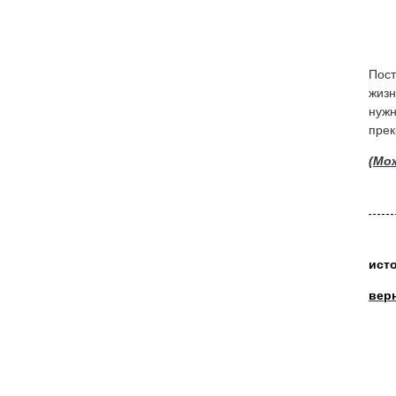
Пост
жизн
нужн
прек
(
Мож
ист
вер