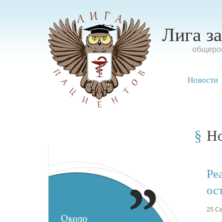
Лига з
oбщерос
Новости
Н
Ре
ос
25 Се