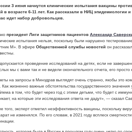
оссии 3 июня начнутся клинические испытания вакцины проти
й в возрасте 6-11 лет. Как рассказали в НИЦ эпидемиологии 
час идет набор добровольцев.
ако
президент Лиги защитников пациентов
Александр Саверск
ические испытания нельзя, поскольку были нарушено тестировани
тник М». В эфире
Общественной службы новостей
он рассказал
вестны.
допускается проведение исследований на детях, если не заверше
слых мы с вами так и не видели окончательного отчета, его просто 
веты на запросы в Минздрав выглядят очень странно, якобы это ко
. Как жизненно важные обстоятельства государственного значения 
лема в том, что будет через год с этими детьми, что будет с имму
икает, на которые эти исследования ответа не дадут», — сказал Са
е того, эксперт отметил неэффективность вакцины, поскольку виру
арат не изменялся. По его словам, в 2021 году всплеск смертност
инации.
тность, которая была в России в прошлом году очень четко по сро