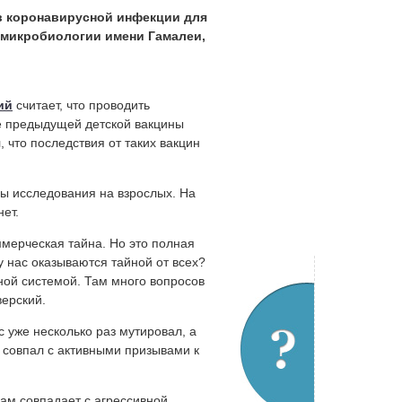
в коронавирусной инфекции для
и микробиологии имени Гамалеи,
ий
считает, что проводить
е предыдущей детской вакцины
, что последствия от таких вакцин
ны исследования на взрослых. На
нет.
ммерческая тайна. Но это полная
у нас оказываются тайной от всех?
нной системой. Там много вопросов
верский.
с уже несколько раз мутировал, а
и совпал с активными призывами к
кам совпадает с агрессивной