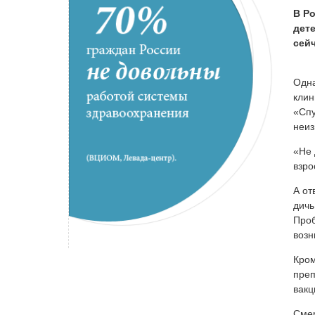
В Р
дете
сей
Одн
клин
«Спу
неиз
«Не 
взро
А от
дичь
Проб
возн
Кром
преп
вакц
Смер