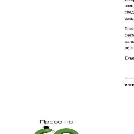
вакц
свед
вакц
Ране
счет
рань
риск
Ека
ист