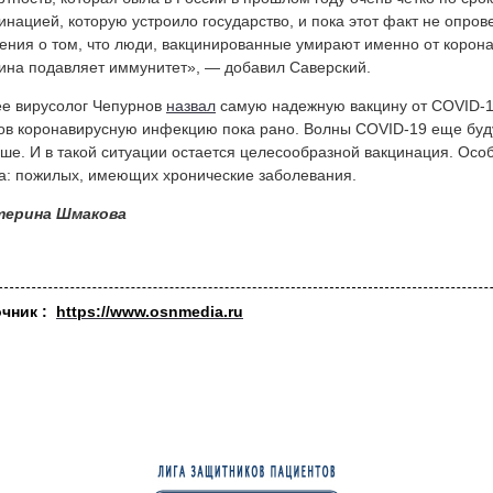
инацией, которую устроило государство, и пока этот факт не опро
ения о том, что люди, вакцинированные умирают именно от корона
ина подавляет иммунитет», — добавил Саверский.
е вирусолог Чепурнов
назвал
самую надежную вакцину от COVID-19
ов коронавирусную инфекцию пока рано. Волны COVID-19 еще будут,
ше. И в такой ситуации остается целесообразной вакцинация. Осо
а: пожилых, имеющих хронические заболевания.
терина Шмакова
очник :
https://www.osnmedia.ru