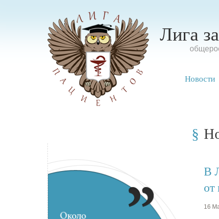
Лига з
oбщерос
Новости
Н
В 
от
16 Ма