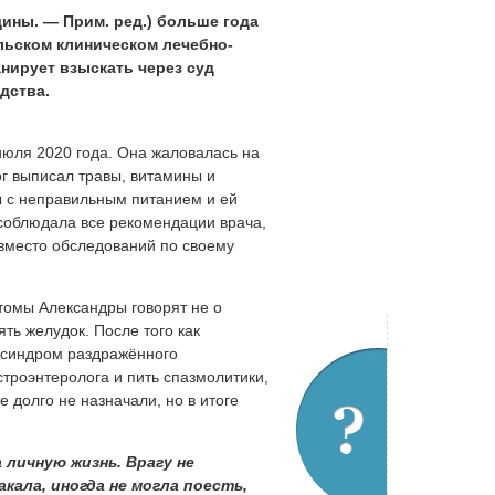
щины. — Прим. ред.) больше года
льском клиническом лечебно-
анирует взыскать через суд
дства.
июля 2020 года. Она жаловалась на
ог выписал травы, витамины и
ны с неправильным питанием и ей
 соблюдала все рекомендации врача,
 вместо обследований по своему
томы Александры говорят не о
ть желудок. После того как
 «синдром раздражённого
троэнтеролога и пить спазмолитики,
 долго не назначали, но в итоге
 личную жизнь. Врагу не
кала, иногда не могла поесть,