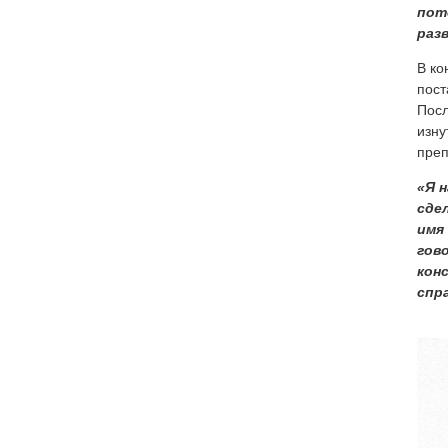
пот
раз
В ко
пост
Посл
изну
преп
«Я 
сде
имя
гов
кон
спр