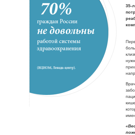
35-л
пот
реаб
ком
Перв
боль
клиз
нужн
прих
напр
Врач
забо
паци
кише
кото
имен
«Вес
пож