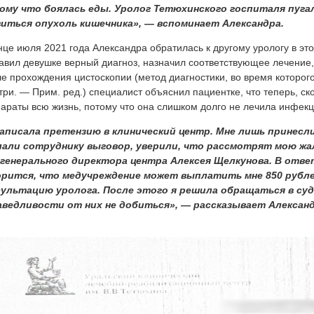
ому что боялась еды. Уролог Тетюхинского госпиталя пугал
виться опухоль кишечника»,
— вспоминает
Александра.
нце июля 2021 года Александра обратилась к другому урологу в эт
авил девушке верный диагноз, назначил соответствующее лечение, 
е прохождения цистоскопии (метод диагностики, во время которог
три. — Прим. ред.) специалист объяснил пациентке, что теперь, ско
араты всю жизнь, потому что она слишком долго не лечила инфек
написала претензию в клинический центр. Мне лишь принесли
лали сотруднику выговор, уверили, что рассмотрят мою жал
 генерального директора центра Алексея Щелкунова. В отве
орится, что медучреждение может выплатить мне 850 рубле
сультацию уролога. После этого я решила обращаться в суд
аведливости от них не добиться»,
— рассказывает Александ