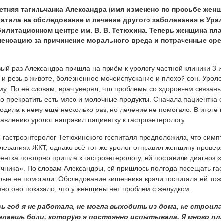
етняя тагильчанка Александра (имя изменено по просьбе жен
ратила на обследование и лечение другого заболевания в Ура
илитационном центре им. В. В. Тетюхина. Теперь женщина пл
пенсацию за причинение морального вреда и потраченные сре
ый раз Александра пришла на приём к урологу частной клиники 3 
 и резь в животе, болезненное мочеиспускание и плохой сон. Урол
му. По её словам, врач уверял, что проблемы со здоровьем связа
о прекратить есть мясо и молочные продукты. Сначала пациентка
одила к нему ещё несколько раз, но лечение не помогало. В итоге
авлению уролог направил пациентку к гастроэнтерологу.
-гастроэнтеролог Тетюхинского госпиталя предположила, что симп
леваниях ЖКТ, однако всё тот же уролог отправил женщину проверя
ентка повторно пришла к гастроэнтерологу, ей поставили диагноз
чника». По словам Александры, ей пришлось полгода посещать гас
рые не помогали. Обследование кишечника врачи госпиталя ей тоже
но оно показало, что у женщины нет проблем с желудком.
ь год я не работала, не могла выходить из дома, не строила
елаешь боли, которую я постоянно испытывала. Я много пла