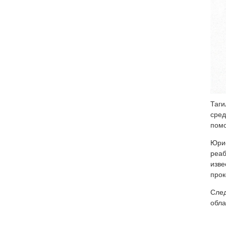
Таги
сред
помо
Юрис
реаб
изве
прок
След
обла