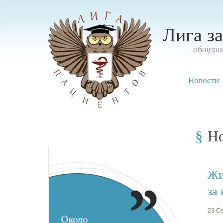
Лига з
oбщерос
Новости
Н
Жи
за
23 Се