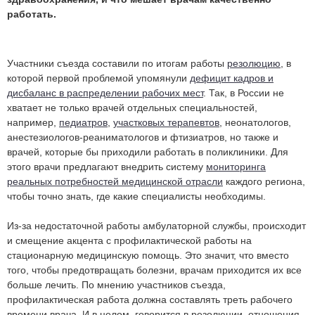
работать.
Участники съезда составили по итогам работы
резолюцию
, в
которой первой проблемой упомянули
дефицит кадров и
дисбаланс в распределении рабочих мест
. Так, в России не
хватает не только врачей отдельных специальностей,
например,
педиатров
,
участковых терапевтов
, неонатологов,
анестезиологов-реаниматологов и фтизиатров, но также и
врачей, которые бы приходили работать в поликлиники. Для
этого врачи предлагают внедрить систему
мониторинга
реальных потребностей медицинской отрасли
каждого региона,
чтобы точно знать, где какие специалисты необходимы.
Из-за недостаточной работы амбулаторной службы, происходит
и смещение акцента с профилактической работы на
стационарную медицинскую помощь. Это значит, что вместо
того, чтобы предотвращать болезни, врачам приходится их все
больше лечить. По мнению участников съезда,
профилактическая работа должна составлять треть рабочего
времени врача. И в целом, говорится в резолюции, отношения