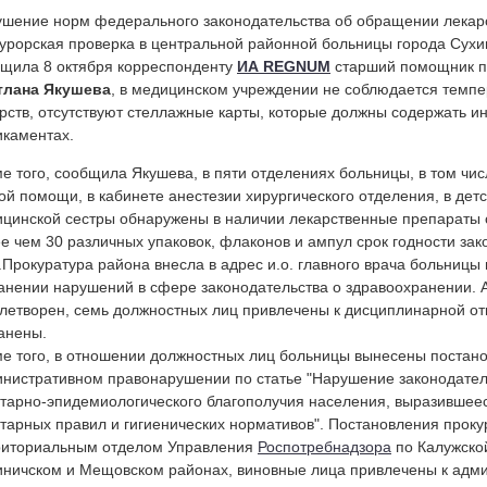
шение норм федерального законодательства об обращении лекарс
урорская проверка в центральной районной больницы города Сухин
щила 8 октября корреспонденту
ИА REGNUM
старший помощник п
тлана Якушева
, в медицинском учреждении не соблюдается темп
рств, отсутствуют стеллажные карты, которые должны содержать
каментах.
е того, сообщила Якушева, в пяти отделениях больницы, в том чи
ой помощи, в кабинете анестезии хирургического отделения, в дет
цинской сестры обнаружены в наличии лекарственные препараты с
е чем 30 различных упаковок, флаконов и ампул срок годности зак
.Прокуратура района внесла в адрес и.о. главного врача больницы
анении нарушений в сфере законодательства о здравоохранении. А
летворен, семь должностных лиц привлечены к дисциплинарной от
анены.
е того, в отношении должностных лиц больницы вынесены постано
нистративном правонарушении по статье "Нарушение законодател
тарно-эпидемиологического благополучия населения, выразившее
тарных правил и гигиенических нормативов". Постановления прок
риториальным отделом Управления
Роспотребнадзора
по Калужской
ничском и Мещовском районах, виновные лица привлечены к адми