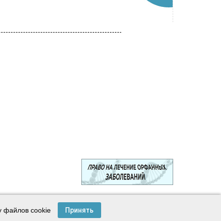
© 2003—2024 Лига защитников пациентов
у файлов cookie
Принять
Создание сайта —
Интернет-студия
Майер