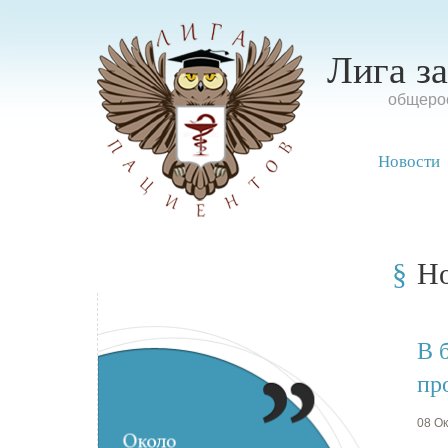
Лига з
oбщерос
Новости
Н
В 
пр
08 Ок