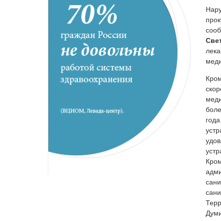
Нару
прок
сооб
Све
лека
меди
Кром
скор
меди
боле
года
устр
удов
устр
Кром
адми
сани
сани
Тер
Думи