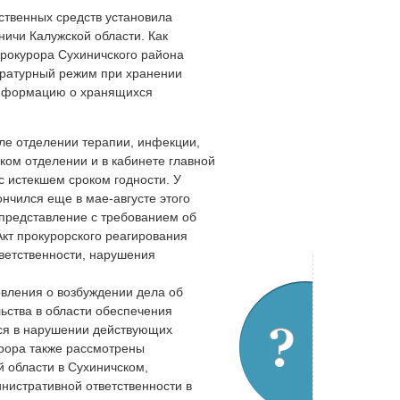
твенных средств установила
ичи Калужской области. Как
рокурора Сухиничского района
ературный режим при хранении
 информацию о хранящихся
сле отделении терапии, инфекции,
ском отделении и в кабинете главной
 истекшем сроком годности. У
ончился еще в мае-августе этого
 представление с требованием об
кт прокурорского реагирования
ветственности, нарушения
вления о возбуждении дела об
ьства в области обеспечения
ся в нарушении действующих
урора также рассмотрены
 области в Сухиничском,
нистративной ответственности в