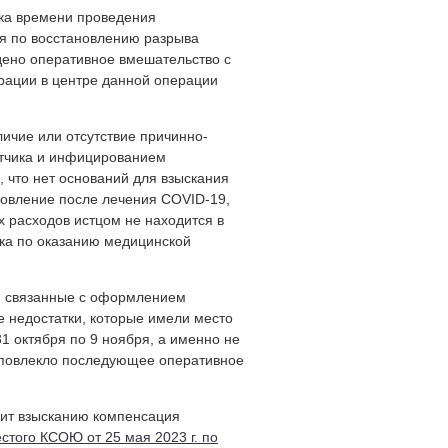
чка времени проведения
я по восстановлению разрыва
дено оперативное вмешательство с
рации в центре данной операции
личие или отсутствие причинно-
етчика и инфицированием
, что нет оснований для взыскания
новление после лечения COVID-19,
х расходов истцом не находится в
ика по оказанию медицинской
, связанные с оформлением
 недостатки, которые имели место
1 октября по 9 ноября, а именно не
о повлекло последующее оперативное
ежит взысканию компенсация
того КСОЮ от 25 мая 2023 г. по