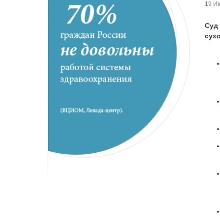
19 Ию
Суд
сухо