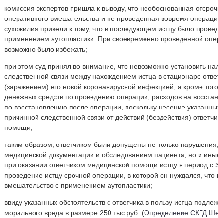
комиссия экспертов пришла к выводу, что необоснованная отсро
оперативного вмешательства и не проведенная вовремя операци
сухожилия привели к тому, что в последующем истцу было прове
применением аутопластики. При своевременно проведенной опе
возможно было избежать;
при этом суд принял во внимание, что невозможно установить на
следственной связи между нахождением истца в стационаре отв
(заражением) его новой коронавирусной инфекцией, а кроме того
денежных средств по проведению операции, расходов на восста
по восстановлению после операции, поскольку несение указанны
причинной следственной связи от действий (бездействия) ответч
помощи;
таким образом, ответчиком были допущены не только нарушения
медицинской документации и обследованием пациента, но и иные
при оказании ответчиком медицинской помощи истцу в период с 3
проведение истцу срочной операции, в которой он нуждался, чт
вмешательство с применением аутопластики;
ввиду указанных обстоятельств с ответчика в пользу истца подл
морального вреда в размере 250 тыс.руб. (
Определение СКГД Шес