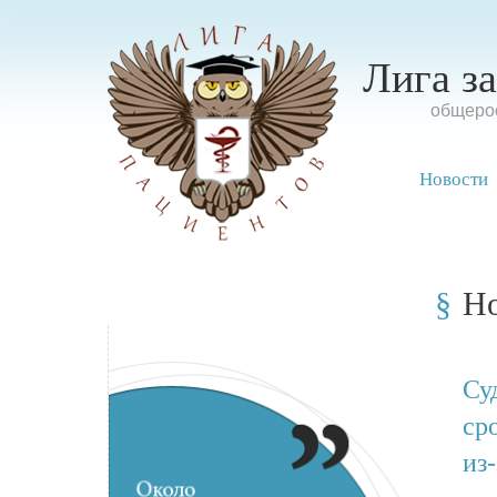
Лига з
oбщерос
Новости
Н
Су
ср
из