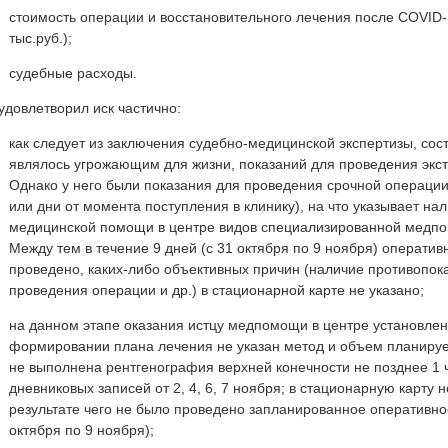
стоимость операции и восстановительного лечения после COVID-
тыс.руб.);
судебные расходы.
удовлетворил иск частично:
как следует из заключения судебно-медицинской экспертизы, сост
являлось угрожающим для жизни, показаний для проведения экст
Однако у него были показания для проведения срочной операци
или дни от момента поступления в клинику), на что указывает на
медицинской помощи в центре видов специализированной медпо
Между тем в течение 9 дней (с 31 октября по 9 ноября) оператив
проведено, каких-либо объективных причин (наличие противопок
проведения операции и др.) в стационарной карте не указано;
на данном этапе оказания истцу медпомощи в центре установле
формировании плана лечения не указан метод и объем планируе
не выполнена рентгенография верхней конечности не позднее 1 
дневниковых записей от 2, 4, 6, 7 ноября; в стационарную карту 
результате чего не было проведено запланированное оперативное
октября по 9 ноября);