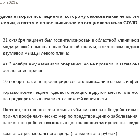
ля 2023 г.
 удовлетворил иск пациента, которому сначала никак не могл
жилии, а потом и вовсе выписали из стационара из-за COVID:
31 октября пациент был госпитализирован в областной клиничес
медицинской помощи после бытовой травмы, с диагнозом подкож
двуглавой мышцы левого плеча;
на 3 ноября ему назначили операцию, но не провели, и затем он
объяснения причин;
10 ноября, так и не прооперировав, его выписали в связи с инф
гораздо позже пациент сделал операцию в другом месте, платно,
но предварительно взяли его с нижней конечности.
Полагая, что понес значительные убытки в связи с бездействием о
принял профилактических мер по предотвращению заболевания 
пациент потребовал взыскать с центра специализированных вид
компенсацию морального вреда (полмиллиона рублей);