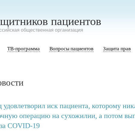
ащитников пациентов
сийская общественная организация
ТВ-программа
Вопросы пациентов
Защита прав
овости
д удовлетворил иск пациента, которому ник
очную операцию на сухожилии, а потом вып
-за COVID-19