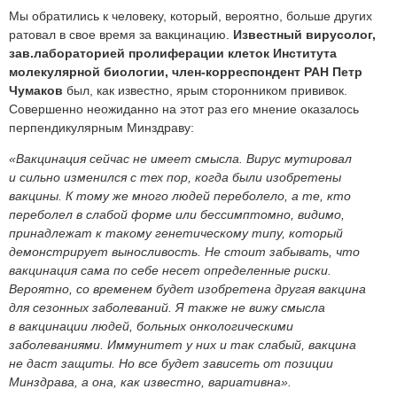
Мы обратились к человеку, который, вероятно, больше других
ратовал в свое время за вакцинацию.
Известный вирусолог,
зав.лабораторией пролиферации клеток Института
молекулярной биологии, член-корреспондент РАН Петр
Чумаков
был, как известно, ярым сторонником прививок.
Совершенно неожиданно на этот раз его мнение оказалось
перпендикулярным Минздраву:
«Вакцинация сейчас не имеет смысла. Вирус мутировал
и сильно изменился с тех пор, когда были изобретены
вакцины. К тому же много людей переболело, а те, кто
переболел в слабой форме или бессимптомно, видимо,
принадлежат к такому генетическому типу, который
демонстрирует выносливость. Не стоит забывать, что
вакцинация сама по себе несет определенные риски.
Вероятно, со временем будет изобретена другая вакцина
для сезонных заболеваний. Я также не вижу смысла
в вакцинации людей, больных онкологическими
заболеваниями. Иммунитет у них и так слабый, вакцина
не даст защиты. Но все будет зависеть от позиции
Минздрава, а она, как известно, вариативна».