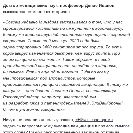
Доктор
медицинских
наук
,
профессор
Денис
Иванов
высказался не менее категорично:
«Совсем недавно Минздрав высказывался о том, что у нас
сформировался коллективный иммунитет к коронавирусу.
К тому же коронавирус действительно мутирует с огромной
скоростью. Только за 9 месяцев 2020 года было
зарегистрировано 3400 генотипов этого вируса. То есть
коронавирус изменяется быстрее, чем вирус гриппа. При
этом вакцины не меняются. Таким образом, в новой
принудительной вакцинации нет ни заботы о здоровье,
ни смысла. Есть и еще один момент. Судя по всему,
мы „прогибаемся“ под глобалистов, которые
придерживаются принципа повальной вакцинации. К тому же
вакцины — это бизнес. Госпожа Попова, возглавляющая
Роспотребнадзор, например, является одним
из разработчиков и патентодержателей „ЭпиВакКороны“.
О чем тут можно говорить?»
Ничуть не оспаривая пользу вакцин,
«НИ» в свое время
задались вопросом: кому выгодна вакцинация в прямом смысле
этого слова?
Самой распространенной вакциной от ковида