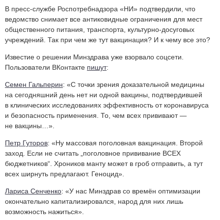
В пресс-службе Роспотребнадзора «НИ» подтвердили, что
ведомство снимает все антиковидные ограничения для мест
общественного питания, транспорта, культурно-досуговых
учреждений. Так при чем же тут вакцинация? И к чему все это?
Известие о решении Минздрава уже взорвало соцсети.
Пользователи ВКонтакте
пишут
:
Семен Гальперин
: «С точки зрения доказательной медицины
на сегодняшний день нет ни одной вакцины, подтвердившей
в клинических исследованиях эффективность от коронавируса
и безопасность применения. То, чем всех прививают —
не вакцины…».
Петр Гуторов
: «Ну массовая поголовная вакцинация. Второй
заход. Если не считать „поголовное прививание ВСЕХ
бюджетников“. Хроников манту может в гроб отправить, а тут
всех ширнуть предлагают. Геноцид».
Лариса Сенченко
: «У нас Минздрав со времён оптимизации
окончательно капитализировался, народ для них лишь
возможность нажиться».