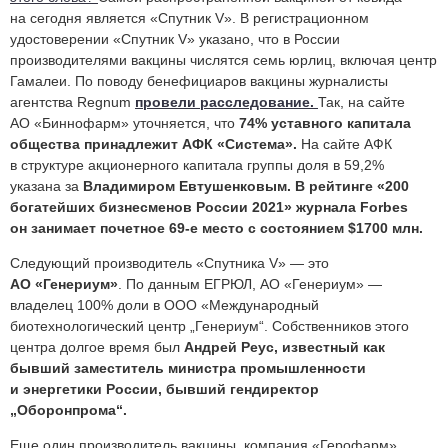
на сегодня является «Спутник V». В регистрационном
удостоверении «Спутник V» указано, что в России
производителями вакцины числятся семь юрлиц, включая центр
Гамалеи. По поводу бенефициаров вакцины журналисты
агентства Regnum
провели расследование.
Так, на сайте
АО «Биннофарм» уточняется, что
74% уставного капитала
общества принадлежит АФК «Система».
На сайте АФК
в структуре акционерного капитала группы доля в 59,2%
указана за
Владимиром Евтушенковым.
В рейтинге «200
богатейших бизнесменов России 2021» журнала Forbes
он занимает почетное 69-е место с состоянием $1700 млн.
Следующий производитель «Спутника V» — это
АО «Генериум»
. По данным ЕГРЮЛ, АО «Генериум» —
владелец 100% доли в ООО «Международный
биотехнологический центр „Генериум“. Собственников этого
центра долгое время был
Андрей Реус, известный как
бывший заместитель министра промышленности
и энергетики России, бывший гендиректор
„Оборонпрома“.
Еще один производитель вакцины, компания «Герофарм»,