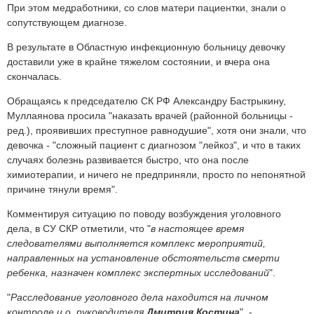
При этом медработники, со слов матери пациентки, знали о
сопутствующем диагнозе.
В результате в Областную инфекционную больницу девочку
доставили уже в крайне тяжелом состоянии, и вчера она
скончалась.
Обращаясь к председателю СК РФ Александру Бастрыкину,
Муллаянова просила "наказать врачей (районной больницы -
ред.), проявивших преступное равнодушие", хотя они знали, что
девочка - "сложный пациент с диагнозом "лейкоз", и что в таких
случаях болезнь развивается быстро, что она после
химиотерапии, и ничего не предприняли, просто по непонятной
причине тянули время".
Комментируя ситуацию по поводу возбуждения уголовного
дела, в СУ СКР отметили, что "
в настоящее время
следователями выполняется комплекс мероприятий,
направленных на установление обстоятельств смерти
ребенка, назначен комплекс экспертных исследований
".
"
Расследование уголовного дела находится на личном
контроле и.о. руководителя
Дмитрия Костина
", -