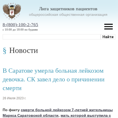
Лига защитников пациентов
oбщероссийская общественная организация
8-(800)-100-2-765
с 10:00 до 18:00 по будням
Новости
В Саратове умерла больная лейкозом
девочка. СК завел дело о причинении
смерти
26 Июля 2023 г.
По факту
смерти больной лейкозом 7-летней жительницы
Маркса Саратовской области
,
мать которой выступила с