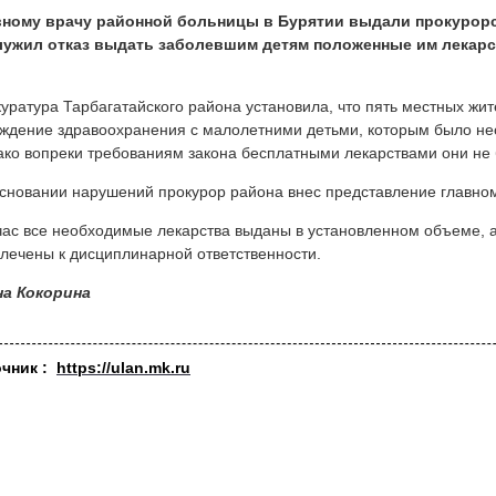
вному врачу районной больницы в Бурятии выдали прокурорс
лужил отказ выдать заболевшим детям положенные им лекарс
уратура Тарбагатайского района установила, что пять местных жи
ждение здравоохранения с малолетними детьми, которым было н
ко вопреки требованиям закона бесплатными лекарствами они не
сновании нарушений прокурор района внес представление главном
ас все необходимые лекарства выданы в установленном объеме, 
лечены к дисциплинарной ответственности.
на Кокорина
очник :
https://ulan.mk.ru