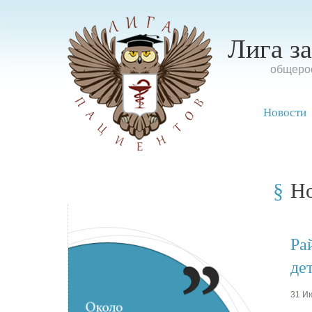
Лига з
oбщерос
Новости
Н
Ра
де
31 Ию