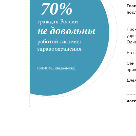
Гла
пос
Прок
учре
Одна
На о
Сейч
прив
Еле
ист