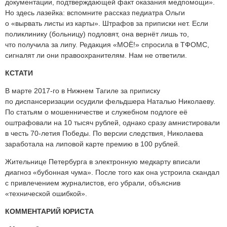
документации, подтверждающей факт оказания медпомощи».
Но здесь лазейка: вспомните рассказ педиатра Ольги
о «вырвать листы из карты». Штрафов за приписки нет. Если
поликлинику (больницу) подловят, она вернёт лишь то,
что получила за липу. Редакция «МОЁ!» спросила в ТФОМС,
сигналят ли они правоохранителям. Нам не ответили.
КСТАТИ
В марте 2017-го в Нижнем Тагиле за приписку
по диспансеризации осудили фельдшера Наталью Николаеву.
По статьям о мошенничестве и служебном подлоге её
оштрафовали на 10 тысяч рублей, однако сразу амнистировали
в честь 70-летия Победы. По версии следствия, Николаева
заработала на липовой карте премию в 100 рублей.
Жительнице Петербурга в электронную медкарту вписали
диагноз «бубонная чума». После того как она устроила скандал
с привлечением журналистов, его убрали, объяснив
«технической ошибкой».
КОММЕНТАРИЙ ЮРИСТА