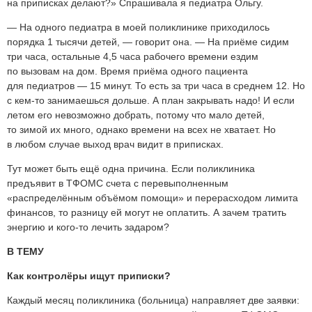
на приписках делают?» Спрашивала я педиатра Ольгу.
— На одного педиатра в моей поликлинике приходилось
порядка 1 тысячи детей, — говорит она. — На приёме сидим
три часа, остальные 4,5 часа рабочего времени ездим
по вызовам на дом. Время приёма одного пациента
для педиатров — 15 минут. То есть за три часа в среднем 12. Но
с кем-то занимаешься дольше. А план закрывать надо! И если
летом его невозможно добрать, потому что мало детей,
то зимой их много, однако времени на всех не хватает. Но
в любом случае выход врач видит в приписках.
Тут может быть ещё одна причина. Если поликлиника
предъявит в ТФОМС счета с перевыполненным
«распределённым объёмом помощи» и перерасходом лимита
финансов, то разницу ей могут не оплатить. А зачем тратить
энергию и кого-то лечить задаром?
В ТЕМУ
Как контролёры ищут приписки?
Каждый месяц поликлиника (больница) направляет две заявки: