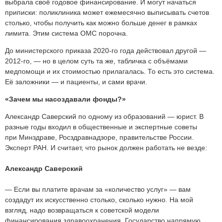
выбрала своё годовое финансирование. И могут начаться
приписки: поликлиника может ежемесячно выписывать счетов
столько, чтобы получить как можно больше денег в рамках
лимита. Этим система ОМС порочна.
До министерского приказа 2020-го года действовал другой —
2012-го, — но в целом суть та же, табличка с объёмами
медпомощи и их стоимостью прилагалась. То есть это система.
Её заложники — и пациенты, и сами врачи.
«Зачем мы насоздавали фонды?»
Александр Саверский по одному из образований — юрист. В
разные годы входил в общественные и экспертные советы
при Минздраве, Росздравнадзоре, правительстве России.
Эксперт РАН. И считает, что рынок должен работать не везде:
Александр Саверский
— Если вы платите врачам за «количество услуг» — вам
создадут их искусственно столько, сколько нужно. На мой
взгляд, надо возвращаться к советской модели
финансирования здравоохранения. Государство напрямую