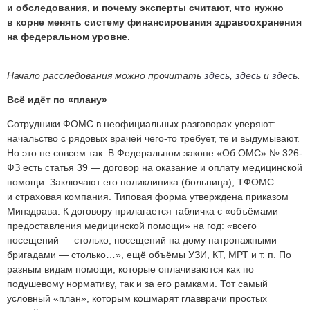
и обследования, и почему эксперты считают, что нужно
в корне менять систему финансирования здравоохранения
на федеральном уровне.
Начало расследования можно прочитать
здесь
,
здесь
и
здесь
.
Всё идёт по «плану»
Сотрудники ФОМС в неофициальных разговорах уверяют:
начальство с рядовых врачей чего-то требует, те и выдумывают.
Но это не совсем так. В Федеральном законе «Об ОМС» № 326-
ФЗ есть статья 39 — договор на оказание и оплату медицинской
помощи. Заключают его поликлиника (больница), ТФОМС
и страховая компания. Типовая форма утверждена приказом
Минздрава. К договору прилагается табличка с «объёмами
предоставления медицинской помощи» на год: «всего
посещений — столько, посещений на дому патронажными
бригадами — столько…», ещё объёмы УЗИ, КТ, МРТ и т. п. По
разным видам помощи, которые оплачиваются как по
подушевому нормативу, так и за его рамками. Тот самый
условный «план», которым кошмарят главврачи простых