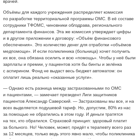
врачей.
Объёмы для каждого учреждения распределяет комиссия
по разработке территориальной программы ОМС. В её составе
сотрудники ТФОМС, чиновники облздрава, регионального
департамента финансов. Эта же комиссия утверждает цифры
и в другом приложении к договору: «Объём финансового
обеспечения». Это количество денег для отработки «объёмов
медпомощи». И если поликлиника (больница) хочет получить
их все, она обязана осилить и всю «помощь». Чтобы у неё были
зарплаты и премии, у пациентов хотя бы бинты и зелёнка
с аспирином. Фонд не выдаст весь бюджет автоматом: он
оплатит лишь реально «оказанные услуги».
— Однако есть разница между застрахованными по ОМС
и пациентами, — замечает президент Лиги защитников
пациентов Александр Саверский. — Застрахованы мы все, и на
всех выделяется подушевой тариф. Но, допустим, 80% из нас
за помощью не обратились в этом году. И деньги тратятся
на тех, кто обратился. Страховой принцип: здоровый платит
за больного. Но! Человек, может, придёт к терапевту всего раз
за 12 месяцев, только ведь этого явно мало, чтобы поликлиника