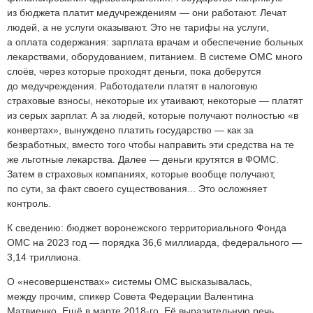
из бюджета платит медучреждениям — они работают. Лечат
людей, а не услуги оказывают. Это не тарифы на услуги,
а оплата содержания: зарплата врачам и обеспечение больных
лекарствами, оборудованием, питанием. В системе ОМС много
слоёв, через которые проходят деньги, пока доберутся
до медучреждения. Работодатели платят в налоговую
страховые взносы, некоторые их утаивают, некоторые — платят
из серых зарплат. А за людей, которые получают полностью «в
конвертах», вынуждено платить государство — как за
безработных, вместо того чтобы направить эти средства на те
же льготные лекарства. Далее — деньги крутятся в ФОМС.
Затем в страховых компаниях, которые вообще получают,
по сути, за факт своего существования... Это осложняет
контроль.
К сведению: бюджет воронежского территориального Фонда
ОМС на 2023 год — порядка 36,6 миллиарда, федерального —
3,14 триллиона.
О «несовершенствах» системы ОМС высказывалась,
между прочим, спикер Совета Федерации Валентина
Матвиенко. Ещё в марте 2018-го. Её выразительную речь