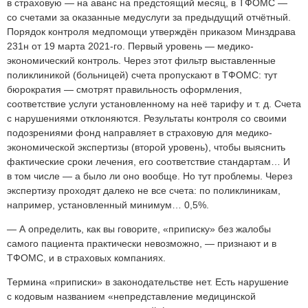
в страховую — на аванс на предстоящий месяц, в ТФОМС —
со счетами за оказанные медуслуги за предыдущий отчётный.
Порядок контроля медпомощи утверждён приказом Минздрава
231н от 19 марта 2021-го. Первый уровень — медико-
экономический контроль. Через этот фильтр выставленные
поликлиникой (больницей) счета пропускают в ТФОМС: тут
бюрократия — смотрят правильность оформления,
соответствие услуги установленному на неё тарифу и т. д. Счета
с нарушениями отклоняются. Результаты контроля со своими
подозрениями фонд направляет в страховую для медико-
экономической экспертизы (второй уровень), чтобы выяснить
фактические сроки лечения, его соответствие стандартам… И
в том числе — а было ли оно вообще. Но тут проблемы. Через
экспертизу проходят далеко не все счета: по поликлиникам,
например, установленный минимум… 0,5%.
— А определить, как вы говорите, «приписку» без жалобы
самого пациента практически невозможно, — признают и в
ТФОМС, и в страховых компаниях.
Термина «приписки» в законодательстве нет. Есть нарушение
с кодовым названием «непредставление медицинской