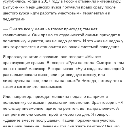
усугубились, когда в
2017 году
в России отменили интернатуру.
Выпускники медицинских вузов получили право сразу после
шестого курса идти работать участковыми терапевтами и
педиатрами.
—- Они же все у меня на глазах приходят, там нет
квалификации. Они прямо со студенческой скамьи приходят в
поликлинику и учатся, как не надо делать. И это «как не надо» у
них закрепляется и становится основной системой поведения.
Я провожу занятие с врачами, они говорят: «Мы все
практикующие врачи». Я говорю: «Руки на стол». Смотрю, а там
во-о-от такой маникюр. Я спрашиваю: «Ну и когда вы последний
раз пальпировали живот, или щитовидную железу, или
лимфоузлы на шее, или вены на ногах?» Никогда, потому что с
такими когтями это невозможно.
Или, например, приходит женщина недавно на прием в
поликлинику со всеми признаками пневмонии. Врач говорит: «Я
не слышу пневмонию, идите на рентген, вот направление». А
там рентген она сможет пройти через три дня. Я говорю:
«Давайте вместе послушаем». Нашли пораженный участок,
назначили лечение. Зачем ей три дня ждать рентген? Она что,