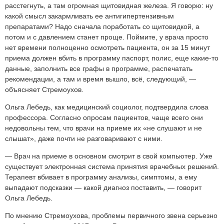
расстегнуть, а там огромная щитовидная железа. Я говорю: ну
какой смысл закармливать ее антигипертензивным
препаратами? Надо сначала поработать со щитовидкой, а
потом и с давлением станет проще. Поймите, у врача просто
нет времени полноценно осмотреть пациента, он за
15 минут
приема должен вбить в программу паспорт, полис, еще какие-то
данные, заполнить все графы в программе, распечатать
рекомендации, а там и время вышло, всё, следующий, —
объясняет Стремоухов.
Ольга Лебедь, как медицинский социолог, подтвердила слова
профессора. Согласно опросам пациентов, чаще всего они
недовольны тем, что врачи на приеме их «не слушают и не
слышат», даже почти не разговаривают с ними.
— Врач на приеме в основном смотрит в свой компьютер. Уже
существует электронная система принятия врачебных решений.
Терапевт вбивает в программу анализы, симптомы, а ему
выпадают подсказки — какой диагноз поставить, — говорит
Ольга Лебедь.
По мнению Стремоухова, проблемы первичного звена серьезно