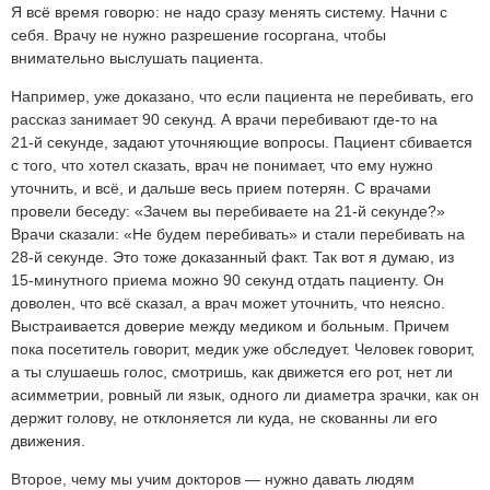
Я всё время говорю: не надо сразу менять систему. Начни с
себя. Врачу не нужно разрешение госоргана, чтобы
внимательно выслушать пациента.
Например, уже доказано, что если пациента не перебивать, его
рассказ занимает
90 секунд
. А врачи перебивают где-то на
21-й секунде
, задают уточняющие вопросы. Пациент сбивается
с того, что хотел сказать, врач не понимает, что ему нужно
уточнить, и всё, и дальше весь прием потерян. С врачами
провели беседу: «Зачем вы перебиваете на
21-й секунде
?»
Врачи сказали: «Не будем перебивать» и стали перебивать на
28-й секунде
. Это тоже доказанный факт. Так вот я думаю, из
15-минутного
приема можно
90 секунд
отдать пациенту. Он
доволен, что всё сказал, а врач может уточнить, что неясно.
Выстраивается доверие между медиком и больным. Причем
пока посетитель говорит, медик уже обследует. Человек говорит,
а ты слушаешь голос, смотришь, как движется его рот, нет ли
асимметрии, ровный ли язык, одного ли диаметра зрачки, как он
держит голову, не отклоняется ли куда, не скованны ли его
движения.
Второе, чему мы учим докторов — нужно давать людям