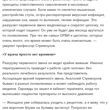
принципы ответственного самолечения в несложных
клинических случаях. Боли какие-то скелетно-мышечные,
расстройство стула, остро-респираторная вирусная инфекция,
нарушение сна, какие-то волнения, легкие инфекции. Это
разгрузит первичное звено медпомощи и сократит цепочку, по
которой ходит пациент. Он уже не будет два месяца крутиться
по поликлинике. При тех же самых ОРВИ и циститах, которых
очень много, это время может быть очень компактным, —
уверяет профессор Стремоухов.
«У врача просто нет времени»
Разгрузку первичного звена он видит крайне важным. Именно
перегруженность приводит к работе «для галочки» без
реального лечебного результата. Как представитель
Ассоциации врачей первичного звена, Анатолий Стремоухов
бывает в разных поликлиниках и может наблюдать работу
медиков. Однажды он зашел в кабинет терапевта, когда тот
выписывал пациентке препараты от высокого давления.
— Женщина уже собиралась уходить с рецептом, а я вижу, что у
нее воротник блузки на булавку застегнут. Попросил ее