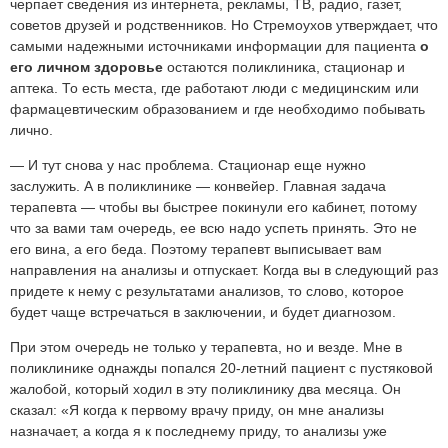
черпает сведения из интернета, рекламы, ТВ, радио, газет,
советов друзей и родственников. Но Стремоухов утверждает, что
самыми надежными источниками информации для пациента
о
его личном здоровье
остаются поликлиника, стационар и
аптека. То есть места, где работают люди с медицинским или
фармацевтическим образованием и где необходимо побывать
лично.
— И тут снова у нас проблема. Стационар еще нужно
заслужить. А в поликлинике — конвейер. Главная задача
терапевта — чтобы вы быстрее покинули его кабинет, потому
что за вами там очередь, ее всю надо успеть принять. Это не
его вина, а его беда. Поэтому терапевт выписывает вам
направления на анализы и отпускает. Когда вы в следующий раз
придете к нему с результатами анализов, то слово, которое
будет чаще встречаться в заключении, и будет диагнозом.
При этом очередь не только у терапевта, но и везде. Мне в
поликлинике однажды попался
20-летний
пациент с пустяковой
жалобой, который ходил в эту поликлинику два месяца. Он
сказал: «Я когда к первому врачу приду, он мне анализы
назначает, а когда я к последнему приду, то анализы уже