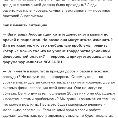
три дня с пневмонией должна была проходить? Люди
разучились пальпировать, слушать, выстукивать, — посетовал
Анатолий Анатолиевич.
Как изменить ситуацию
— Вы и ваша Ассоциации хотите донести эти мысли до
врачей и пациентов. Но разве они могут что-то изменить?
Вам не кажется, что это глобальные проблемы, решить
которые можно только на уровне государства усилиями
федеральной власти? — спросила присутствовавшая на
форуме журналистка NGS24.RU.
— Вы имеете в виду, пусть приедет добрый барин и всех нас
рассудит? Не получится, — парировал Стремоухов, — на
уровне власти другая система выстраивания отношений, другая
система финансирования всей цепочки. Они не могут ее
сбивать. Вы что думаете, последние
20 лет
никто не обращался
к властям с этими проблемами? Мы должны заниматься тем, на
что можем повлиять. Пусть это будет маленькое влияние и
маленькие перемены. Если каждый врач в своей работе
сделает шажок навстречу здравому смыслу, то будет результат.