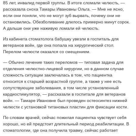
85 лет, инвалид первой группы. В итоге сломали челюсть, —
рассказала сноха Тамары Ивановны Ольга. — Мне не ясно,
если они поняли, что не могут зуб вырвать, почему они не
остановились. Обезболивание длилось примерно минут сорок.
А дальше они уже наживую ломали ей челюсть.
Из кабинета стоматолога бабушку увезли в госпиталь для
ветеранов войн, где она попала на хирургический стол.
Перелом челюсти оказался со смещением.
— Обычно лечение таких переломов — типовая задача для
отделения челюстно-лицевой хирургии, но в данном случае
сложность ситуации заключалась в том, что пациентка
относится к старшей возрастной группе, а также у нее есть
сопутствующие заболевания, в том числе установленный
кардиостимулятор, — рассказали в госпитале для ветеранов
войн. — Тамаре Ивановне был проведен остеосинтез нижней
челюсти с установкой титановых пластин для фиксации кости.
По словам врачей, сейчас пожилая пациентка чувствует себя
хорошо, но ей предстоит длительный период реабилитации. В
стоматологии, где она получила травму, сейчас работает