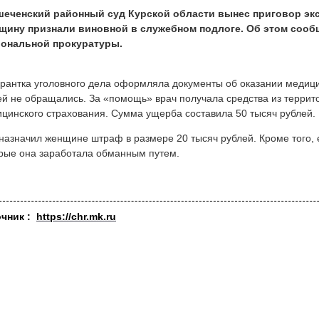
шеченский районный суд Курской области вынес приговор эк
щину признали виновной в служебном подлоге. Об этом сооб
иональной прокуратуры.
рантка уголовного дела оформляла документы об оказании медиц
ей не обращались. За «помощь» врач получала средства из терри
цинского страхования. Сумма ущерба составила 50 тысяч рублей.
назначил женщине штраф в размере 20 тысяч рублей. Кроме того, е
рые она заработала обманным путем.
очник :
https://chr.mk.ru