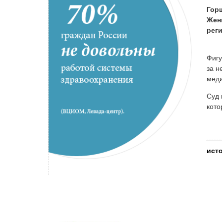
Гор
Жен
рег
Фигу
за н
меди
Суд 
кото
ист