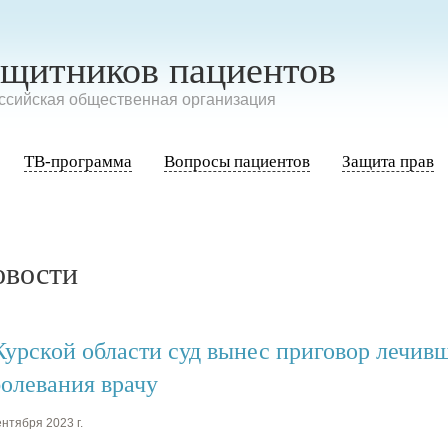
ащитников пациентов
сийская общественная организация
ТВ-программа
Вопросы пациентов
Защита прав
овости
Курской области суд вынес приговор лечи
болевания врачу
нтября 2023 г.