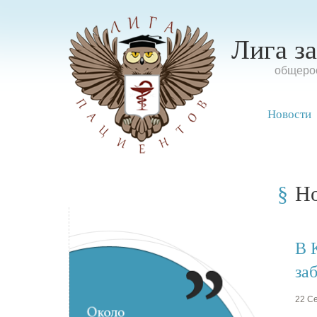
Лига з
oбщерос
Новости
Н
В 
за
22 Се