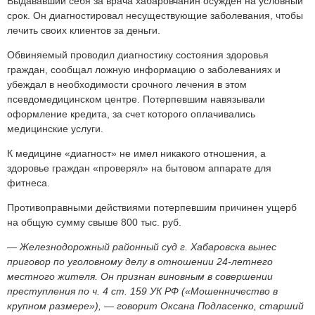
Выдававший себя за врача хабаровчанин осужден на условный
срок. Он диагностировал несуществующие заболевания, чтобы
лечить своих клиентов за деньги.
Обвиняемый проводил диагностику состояния здоровья
граждан, сообщал ложную информацию о заболеваниях и
убеждал в необходимости срочного лечения в этом
псевдомедицинском центре. Потерпевшим навязывали
оформление кредита, за счет которого оплачивались
медицинские услуги.
К медицине «диагност» не имел никакого отношения, а
здоровье граждан «проверял» на бытовом аппарате для
фитнеса.
Противоправными действиями потерпевшим причинен ущерб
на общую сумму свыше 800 тыс. руб.
― Железнодорожный районный суд г. Хабаровска вынес
приговор по уголовному делу в отношении 24-летнего
местного жителя. Он признан виновным в совершении
преступления по ч. 4 ст. 159 УК РФ («Мошенничество в
крупном размере»), ― говорит Оксана Подласенко, старший