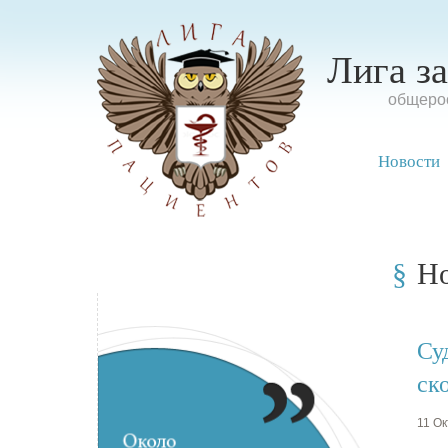
Лига з
oбщерос
Новости
Н
Су
ск
11 Ок