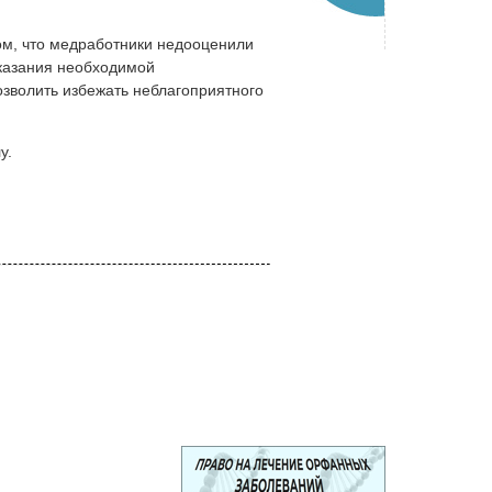
ом, что медработники недооценили
оказания необходимой
озволить избежать неблагоприятного
у.