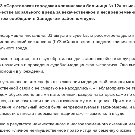
УЗ «Саратовская городская клиническая больница № 12» взы
ачестве морального вреда за некачественное и несвоевремен
этом сообщили в Заводском районном суде.
нформации инстанции, 31 августа в суде было рассмотрено дело к
иологический диспансер» (ГУЗ «Саратовская городская клиническ
льного вреда.
лизе говорится, что в суд обратилась дочь скончавшейся в медучре
 назначена и проведена судебно-медицинская экспертиза. Она выя
омощи в учреждении.
 установлено, что «дефекты в оказании медицинской помощи мате
ственной связи с её смертью не находились». «Неблагоприятное 
дом обусловлено иными патологиями, каждое из которых само по 
ноз, а при сочетании привело к взаимному отягощению. При этом э
ояния и летальный исход были непредсказуемы и закономерны, и 
симости от места пребывания пациента», — заключили в суде.
ко в результате некачественного и несвоевременного оказания ме
шено «личное неимущественное право истца на семейную жизнь, 