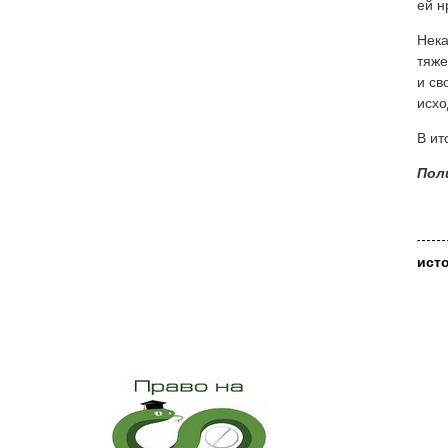
ей н
Нека
тяже
и св
исхо
В ит
Пол
ист