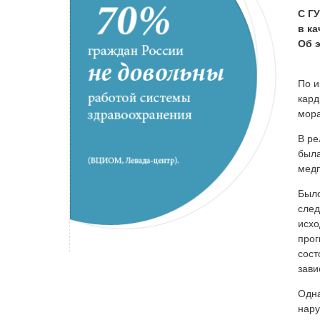
С Г
в к
Об 
По и
кард
мора
В ре
была
медп
Было
след
исхо
прог
сост
зави
Одна
нару