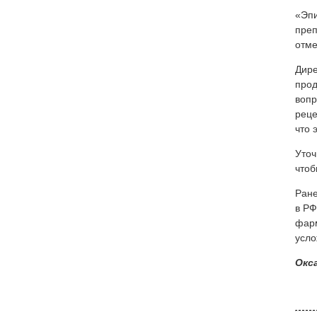
«Эпи
преп
отме
Дире
прод
вопр
реце
что 
Уточ
чтоб
Ран
в РФ
фарм
усло
Окс