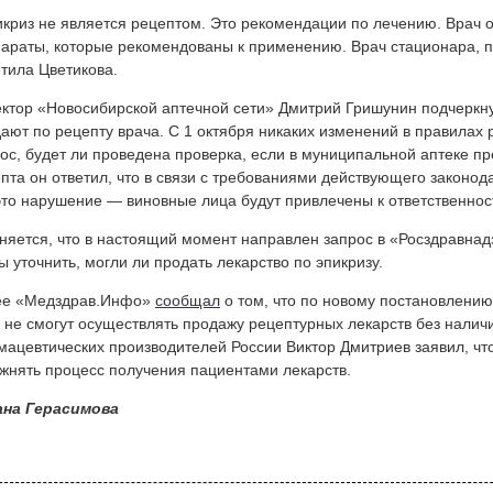
криз не является рецептом. Это рекомендации по лечению. Врач 
араты, которые рекомендованы к применению. Врач стационара, п
тила Цветикова.
ктор «Новосибирской аптечной сети» Дмитрий Гришунин подчеркну
ают по рецепту врача. С 1 октября никаких изменений в правилах 
ос, будет ли проведена проверка, если в муниципальной аптеке пр
пта он ответил, что в связи с требованиями действующего законода
это нарушение — виновные лица будут привлечены к ответственнос
няется, что в настоящий момент направлен запрос в «Росздравнад
ы уточнить, могли ли продать лекарство по эпикризу.
ее «Медздрав.Инфо»
сообщал
о том, что по новому постановлению 
 не смогут осуществлять продажу рецептурных лекарств без налич
ацевтических производителей России Виктор Дмитриев заявил, что
жнять процесс получения пациентами лекарств.
ана Герасимова