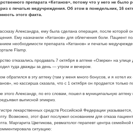
рственного препарата «Кетанов», потому что у него не было 
риз с печатью медучреждения. Об этом в понедельник, 16 ок
нность этого факта.
ассказу Александра, ему была сделана операция, после которой 
ения. Ему назначили «Кетанов» для облегчения боли. Пациент пол
анием необходимости препарата «Кетанов» и печатью медучрежде
ортале Flamp.
рство отказались продавать 7 октября в аптеке «Озерки» на улице
одил туда дважды за день — утром и вечером.
ом обратился в эту аптеку (там у меня много бонусов, и я хотел их
анов», но кассирша сказала, что с 1 октября он продается только 
е этого Александр, по его словам, пошел в муниципальную аптеку 
редъявил выписной эпикриз.
гистре лекарственных средств Российской Федерации указывается,
пту. Возможно, этот факт послужил основанием для отказа пациен
пта. Маргарита Цветикова, ревматолог-терапевт центра семейно
омментировала ситуацию: