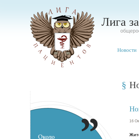
Лига з
oбщерос
Новости
Н
Но
16 Ок
Жит