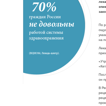
лека
эпик
зако
По р
ощущ
указ
на п
Лека
прих
«Утр
«Кет
Посл
он п
В Ре
реце
реце
прок