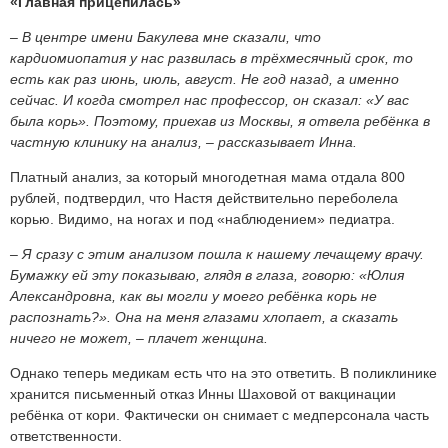
«Главная прицепилась»
– В центре имени Бакулева мне сказали, что
кардиомиопатия у нас развилась в трёхмесячный срок, то
есть как раз июнь, июль, август. Не год назад, а именно
сейчас. И когда смотрел нас профессор, он сказал: «У вас
была корь». Поэтому, приехав из Москвы, я отвела ребёнка в
частную клинику на анализ, – рассказывает Инна.
Платный анализ, за который многодетная мама отдала 800
рублей, подтвердил, что Настя действительно переболела
корью. Видимо, на ногах и под «наблюдением» педиатра.
– Я сразу с этим анализом пошла к нашему лечащему врачу.
Бумажку ей эту показываю, глядя в глаза, говорю: «Юлия
Александровна, как вы могли у моего ребёнка корь не
распознать?». Она на меня глазами хлопает, а сказать
ничего не может, – плачет женщина.
Однако теперь медикам есть что на это ответить. В поликлинике
хранится письменный отказ Инны Шаховой от вакцинации
ребёнка от кори. Фактически он снимает с медперсонала часть
ответственности.