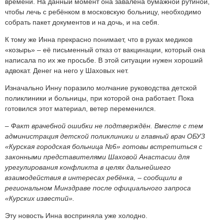
времени. На данный момент она завалена бумажной рутиной,
чтобы лечь с ребёнком в московскую больницу, необходимо
собрать пакет документов и на дочь, и на себя.
К тому же Инна прекрасно понимает, что в руках медиков
«козырь» – её письменный отказ от вакцинации, который она
написала по их же просьбе. В этой ситуации нужен хороший
адвокат. Денег на него у Шаховых нет.
Изначально Инну поразило молчание руководства детской
поликлиники и больницы, при которой она работает. Пока
готовился этот материал, ветер переменился.
– Факт врачебной ошибки не подтверждён. Вместе с тем
администрация детской поликлиники и главный врач ОБУЗ
«Курская городская больница №6» готовы встретиться с
законными представителями Шаховой Анастасии для
урегулирования конфликта в целях дальнейшего
взаимодействия в интересах ребёнка, – сообщили в
региональном Минздраве после официального запроса
«Курских известий».
Эту новость Инна восприняла уже холодно.