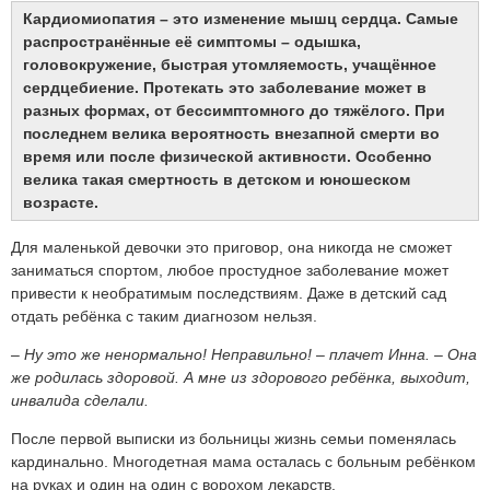
Кардиомиопатия – это изменение мышц сердца. Самые
распространённые её симптомы – одышка,
головокружение, быстрая утомляемость, учащённое
сердцебиение. Протекать это заболевание может в
разных формах, от бессимптомного до тяжёлого. При
последнем велика вероятность внезапной смерти во
время или после физической активности. Особенно
велика такая смертность в детском и юношеском
возрасте.
Для маленькой девочки это приговор, она никогда не сможет
заниматься спортом, любое простудное заболевание может
привести к необратимым последствиям. Даже в детский сад
отдать ребёнка с таким диагнозом нельзя.
– Ну это же ненормально! Неправильно! – плачет Инна. – Она
же родилась здоровой. А мне из здорового ребёнка, выходит,
инвалида сделали.
После первой выписки из больницы жизнь семьи поменялась
кардинально. Многодетная мама осталась с больным ребёнком
на руках и один на один с ворохом лекарств.