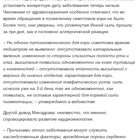
установить конкретную дату заболевания теперь нельзя.
Чиновники от здравоохранения особенно отмечают, что во
время обращения в поликлинику симптомов кори не было.
Более того, они уверены, что упомянутая Инной сыпь прошла
за три дня, как и положено аллергической реакции.
– Ни одного патогномоничного для кори симптома врачом-
педиатром не выявлено: отсутствовали катаральные
явления, изменения со стороны слизистых полости рта и
глаз, высыпания появились одномоментно на коже туловища
и конечностей – отсутствовала этапность высыпаний с
верхних до нижних отделов, характерная для кори,
отсутствовали изменения лимфатических узлов; сыпь
исчезла уже на 3-й день так же одномоментно, как
появилась, не оставив характерной для коревой сыпи
пигментации, – утверждают в ведомстве.
Другой довод Минздрава: неизвестно, что именно
спровоцировало развитие кардиомиопатии.
– Причинами этого заболевания могут служить
наследственные факторы, врождённые пороки сердечно-