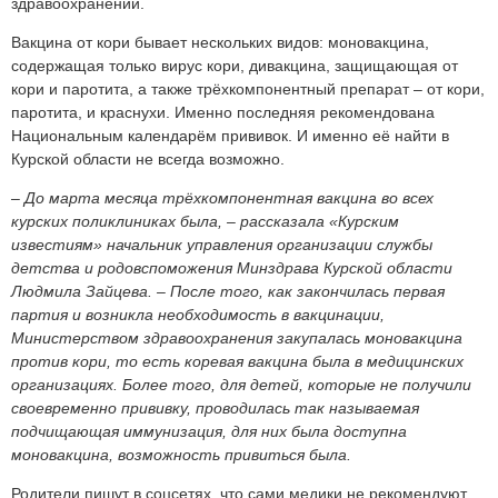
здравоохранении.
Вакцина от кори бывает нескольких видов: моновакцина,
содержащая только вирус кори, дивакцина, защищающая от
кори и паротита, а также трёхкомпонентный препарат – от кори,
паротита, и краснухи. Именно последняя рекомендована
Национальным календарём прививок. И именно её найти в
Курской области не всегда возможно.
– До марта месяца трёхкомпонентная вакцина во всех
курских поликлиниках была, – рассказала «Курским
известиям» начальник управления организации службы
детства и родовспоможения Минздрава Курской области
Людмила Зайцева. – После того, как закончилась первая
партия и возникла необходимость в вакцинации,
Министерством здравоохранения закупалась моновакцина
против кори, то есть коревая вакцина была в медицинских
организациях. Более того, для детей, которые не получили
своевременно прививку, проводилась так называемая
подчищающая иммунизация, для них была доступна
моновакцина, возможность привиться была.
Родители пишут в соцсетях, что сами медики не рекомендуют