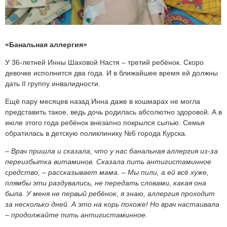
«Банальная аллергия»
У 36-летней Инны Шаховой Настя – третий ребёнок. Скоро
девочке исполнится два года. И в ближайшее время ей должны
дать II группу инвалидности.
Ещё пару месяцев назад Инна даже в кошмарах не могла
представить такое, ведь дочь родилась абсолютно здоровой. А в
июле этого года ребёнок внезапно покрылся сыпью. Семья
обратилась в детскую поликлинику №6 города Курска.
– Врач пришла и сказала, что у нас банальная аллергия из-за
переизбытка витаминов. Сказала пить антигистаминное
средство, – рассказывает мама. – Мы пили, а ей всё хуже,
плямбы эти раздувались, не передать словами, какая она
была. У меня не первый ребёнок, я знаю, аллергия проходит
за несколько дней. А это на корь похоже! Но врач настаивала
– продолжайте пить антигистаминное.