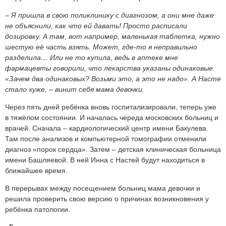
– Я пришла в свою поликлинику с диагнозом, а они мне даже
не объяснили, как что ей давать! Просто расписали
дозировку. А там, вот например, маленькая таблетка, нужно
шестую её часть взять. Может, где-то я неправильно
разделила… Или не то купила, ведь в аптеке мне
фармацевты говорили, что лекарства указаны одинаковые.
«Зачем два одинаковых? Возьми это, а это не надо». А Насте
стало хуже, – винит себя мама девочки.
Через пять дней ребёнка вновь госпитализировали, теперь уже
в тяжёлом состоянии. И началась череда московских больниц и
врачей. Сначала – кардиологический центр имени Бакулева.
Там после анализов и компьютерной томографии отменили
диагноз «порок сердца». Затем – детская клиническая больница
имени Башляевой. В ней Инна с Настей будут находиться в
ближайшее время.
В перерывах между посещением больниц мама девочки и
решила проверить свою версию о причинах возникновения у
ребёнка патологии.