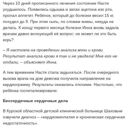
Через 10 дней прописанного лечения состояние Насти
ухудшилось. Появились одышка и запах ацетона изо рта,
пропал аппетит. Ребёнок, который до болезни весил 15 кг,
похудел до 9. При этом сыпь, по словам мамы, никуда не
делась. К концу первого месяца болезни Инна вновь задала
врачам давно волнующий её вопрос: не может ли это быть
корь?
– Я настояла на проведении анализа мочи и крови.
Результат анализа крови я так и не увидела! Мне его не
отдали, – объясняет Инна.
А тем временем Настя стала задыхаться. После очередного
вызова врача на дом девочка получила направление на
кардиограмму. Результаты оказались плохими. Настолько, что
ребёнка госпитализировали.
Бессердечные сердечные дела
В Курской областной детской клинической больнице Шаховым
озвучили диагноз – «кардиомиопатия и хроническая сердечная
недостаточность».