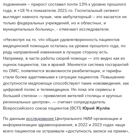
подчинения – прирост составил почти 13% к уровню прошлого
года, и +18 % к показателю 2021-го. Госпитальный сегмент
выглядит намного лучше, чем амбулаторный – это касается не
только федеральных учреждений, но и областных, и
муниципальных больниц», - отмечают исследователи.
«Несмотря на то, что общая удовлетворенность пациентов
медицинской помощью осталась на уровне прошлого года, по
ряду направлений изменения в лучшую сторону есть.
Например, в части работы скорой помощи — это видно как из
оценок пациентов, так и врачей. Меняется система госгарантий
по ОМС, появляются возможности реабилитации, и тарифы
стали более адаптивными к ситуации пациентов. Повышению
доступности медпомощи способствуют такие нововведения, как
цифровой полис и телемедицина. Но пока эти сервисы в
большей степени — привилегия жителей столицы и крупных
региональных центров», — считает сопредседатель
Всероссийского союза пациентов (ВСП)
Юрий Жулёв
.
По данным
исследования
Центрального НИИ органихации и
информатизации здравоохранения, в 2022 и 2023 годах чаще
всего пациентов не устраивали «доступность записи на прием»,