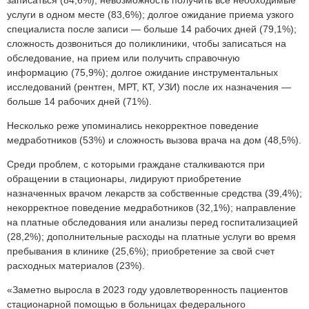
записаться (84,6%); невозможность получить все необходимые
услуги в одном месте (83,6%); долгое ожидание приема узкого
специалиста после записи — больше 14 рабочих дней (79,1%);
с
ложность дозвониться до поликлиники, чтобы записаться на
обследование, на прием или получить справочную
информацию (75,9%); д
олгое ожидание инструментальных
исследований (рентген, МРТ, КТ, УЗИ) после их назначения —
больше 14 рабочих дней (71%).
Несколько реже упоминались некорректное поведение
медработников (53%) и сложность вызова врача на дом (48,5%).
Среди
проблем,
с которыми граждане сталкиваются при
обращении в стационары, лидируют
п
риобретение
назначенных врачом лекарств за собственные средства (39,4%);
некорректное поведение медработников (32,1%); направление
на платные обследования или анализы перед госпитализацией
(28,2%); дополнительные расходы на платные услуги во время
пребывания в клинике (25,6%); приобретение за свой счет
расходных материалов (23%).
«Заметно выросла в 2023 году удовлетворенность пациентов
стационарной помощью в больницах федерального