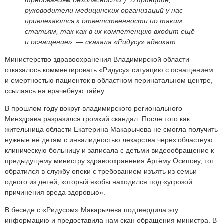
руководители медицинских организаций у нас
привлекаются к ответственности по таким
статьям, так как в их компетенцию входит ещё
и оснащение»,
— сказала «Ридусу» адвокат.
Министерство здравоохранения Владимирской области
отказалось комментировать «Ридусу» ситуацию с оснащением
и смертностью пациенток в областном перинатальном центре,
ссылаясь на врачебную тайну.
В прошлом году вокруг владимирского регионального
Минздрава разразился громкий скандал. После того как
жительница области Екатерина Макарычева не смогла получить
нужные её детям с инвалидностью лекарства через областную
клиническую больницу и записала с детьми видеообращение к
предыдущему министру здравоохранения Артёму Осипову, тот
обратился в службу опеки с требованием изъять из семьи
одного из детей, который якобы находился под «угрозой
причинения вреда здоровью».
В беседе с «Ридусом» Макарычева
подтвердила
эту
информацию и предоставила нам скан обращения министра. В