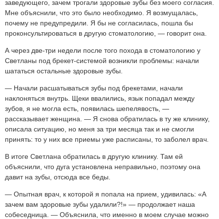
заведующего, зачем трогали здоровые зубы без моего согласия.
Мне объяснили, что это было необходимо. Я возмущалась,
почему не предупредили. Я бы не согласилась, пошла бы
проконсультироваться в другую стоматологию, — говорит она.
А через две-три недели после того похода в стоматологию у
Светланы под брекет-системой возникли проблемы: начали
шататься остальные здоровые зубы.
— Начали расшатываться зубы под брекетами, начали
наклоняться внутрь. Щеки ввалились, язык попадал между
зубов, я не могла есть, появилась шепелявость, —
рассказывает женщина. — Я снова обратилась в ту же клинику,
описала ситуацию, но меня за три месяца так и не смогли
принять: то у них все приемы уже расписаны, то заболел врач.
В итоге Светлана обратилась в другую клинику. Там ей
объяснили, что дуга установлена неправильно, поэтому она
давит на зубы, отсюда все беды.
— Опытная врач, к которой я попала на прием, удивилась: «А
зачем вам здоровые зубы удалили?!» — продолжает наша
собеседница. — Объяснила, что именно в моем случае можно