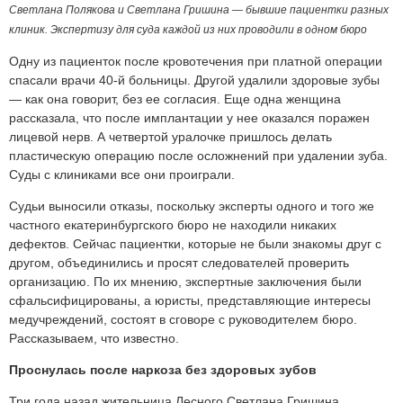
Светлана Полякова и Светлана Гришина — бывшие пациентки разных
клиник. Экспертизу для суда каждой из них проводили в одном бюро
Одну из пациенток после кровотечения при платной операции
спасали врачи 40-й больницы. Другой удалили здоровые зубы
— как она говорит, без ее согласия. Еще одна женщина
рассказала, что после имплантации у нее оказался поражен
лицевой нерв. А четвертой уралочке пришлось делать
пластическую операцию после осложнений при удалении зуба.
Суды с клиниками все они проиграли.
Судьи выносили отказы, поскольку эксперты одного и того же
частного екатеринбургского бюро не находили никаких
дефектов. Сейчас пациентки, которые не были знакомы друг с
другом, объединились и просят следователей проверить
организацию. По их мнению, экспертные заключения были
сфальсифицированы, а юристы, представляющие интересы
медучреждений, состоят в сговоре с руководителем бюро.
Рассказываем, что известно.
Проснулась после наркоза без здоровых зубов
Три года назад жительница Лесного Светлана Гришина