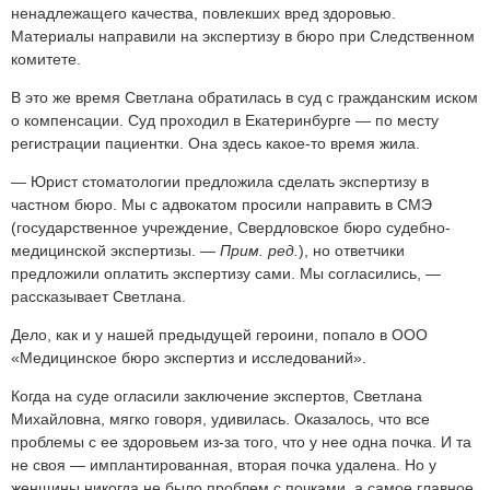
ненадлежащего качества, повлекших вред здоровью.
Материалы направили на экспертизу в бюро при Следственном
комитете.
В это же время Светлана обратилась в суд с гражданским иском
о компенсации. Суд проходил в Екатеринбурге — по месту
регистрации пациентки. Она здесь какое-то время жила.
— Юрист стоматологии предложила сделать экспертизу в
частном бюро. Мы с адвокатом просили направить в СМЭ
(государственное учреждение, Свердловское бюро судебно-
медицинской экспертизы. —
Прим. ред.
), но ответчики
предложили оплатить экспертизу сами. Мы согласились, —
рассказывает Светлана.
Дело, как и у нашей предыдущей героини, попало в ООО
«Медицинское бюро экспертиз и исследований».
Когда на суде огласили заключение экспертов, Светлана
Михайловна, мягко говоря, удивилась. Оказалось, что все
проблемы с ее здоровьем из-за того, что у нее одна почка. И та
не своя — имплантированная, вторая почка удалена. Но у
женщины никогда не было проблем с почками, а самое главное