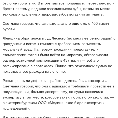
было не трогать их. В итоге там всё поправили, переустановили
брекет-систему, подняли завалившиеся зубы, потом на место
тех самых удаленных здоровых зубов вставили импланты.
Светлана говорит, что заплатила за это еще около 400 тысяч
рублей.
Женщина обратилась в суд Лесного (по месту ее регистрации) с
гражданским иском к клинике с требованием возместить
моральный вред. На первом заседании представители
стоматологии готовы были пойти на мировую, обговаривали
размер возможной компенсации в 437 тысяч — всё это
зафиксировано в протоколах. Пациентка отказалась: сумма не
покрывала все расходы на лечение.
Решить, есть ли дефекты в работе, должна была экспертиза.
Светлана говорит, что они с адвокатом требовали провести ее в
госучреждении, больше доверяя ему, но судья назначила
экспертизу в том месте, которое заявил юрист стоматологии, —
в екатеринбургском ООО «Медицинское бюро экспертиз и
исследований».
В итоге эксперты этого бюро пришли к выводу, что никаких