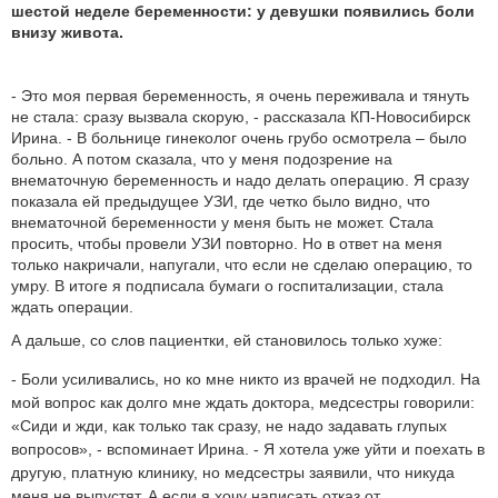
шестой неделе беременности: у девушки появились боли
внизу живота.
- Это моя первая беременность, я очень переживала и тянуть
не стала: сразу вызвала скорую, - рассказала КП-Новосибирск
Ирина. - В больнице гинеколог очень грубо осмотрела – было
больно. А потом сказала, что у меня подозрение на
внематочную беременность и надо делать операцию. Я сразу
показала ей предыдущее УЗИ, где четко было видно, что
внематочной беременности у меня быть не может. Стала
просить, чтобы провели УЗИ повторно. Но в ответ на меня
только накричали, напугали, что если не сделаю операцию, то
умру. В итоге я подписала бумаги о госпитализации, стала
ждать операции.
А дальше, со слов пациентки, ей становилось только хуже:
- Боли усиливались, но ко мне никто из врачей не подходил. На
мой вопрос как долго мне ждать доктора, медсестры говорили:
«Сиди и жди, как только так сразу, не надо задавать глупых
вопросов», - вспоминает Ирина. - Я хотела уже уйти и поехать в
другую, платную клинику, но медсестры заявили, что никуда
меня не выпустят. А если я хочу написать отказ от