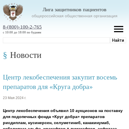
Лига защитников пациентов
oбщероссийская общественная организация
8-(800)-100-2-765
с 10:00 до 18:00 по будням
Новости
Центр лекобеспечения закупит восемь
препаратов для «Круга добра»
23 Мая 2024 г.
Центр лекобеспечения объявил 10 аукционов на поставку
для подопечных фонда «Круг добра» препаратов
рисдиплам, нусинерсен, селуметиниб, канакинумаб,
себелипаза альфа, ивакафтор + лумакафтор, асфотаза