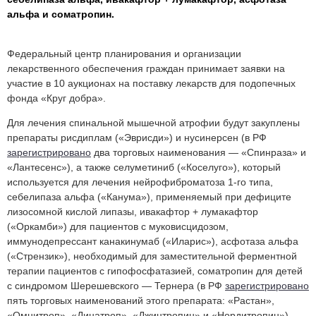
альфа и соматропин.
Федеральный центр планирования и организации
лекарственного обеспечения граждан принимает заявки на
участие в 10 аукционах на поставку лекарств для подопечных
фонда «Круг добра».
Для лечения спинальной мышечной атрофии будут закуплены
препараты рисдиплам («Эврисди») и нусинерсен (в РФ
зарегистрировано
два торговых наименования — «Спинраза» и
«Лантесенс»), а также селуметиниб («Коселуго»), который
используется для лечения нейрофиброматоза 1-го типа,
себелипаза альфа («Канума»), применяемый при дефиците
лизосомной кислой липазы, ивакафтор + лумакафтор
(«Оркамби») для пациентов с муковисцидозом,
иммунодепрессант канакинумаб («Иларис»), асфотаза альфа
(«Стрензик»), необходимый для заместительной ферментной
терапии пациентов с гипофосфатазией, соматропин для детей
с синдромом Шерешевского — Тернера (в РФ
зарегистрировано
пять торговых наименований этого препарата: «Растан»,
«Омнитроп», «Динатроп», «Джинтропин» и «Нордитропин»).