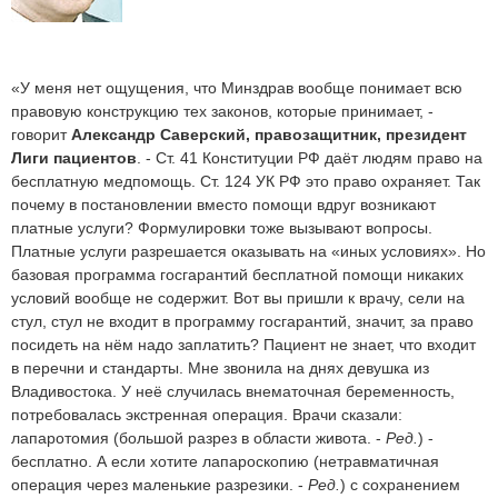
«У меня нет ощущения, что Минздрав вообще понимает всю
правовую конструкцию тех законов, которые принимает, -
говорит
Александр Саверский, правозащитник, президент
Лиги пациентов
. - Ст. 41 Конституции РФ даёт людям право на
бесплатную медпомощь. Ст. 124 УК РФ это право охраняет. Так
почему в постановлении вместо помощи вдруг возникают
платные услуги? Формулировки тоже вызывают вопросы.
Платные услуги разрешается оказывать на «иных условиях». Но
базовая программа госгарантий бесплатной помощи никаких
условий вообще не содержит. Вот вы пришли к врачу, сели на
стул, стул не входит в программу госгарантий, значит, за право
посидеть на нём надо заплатить? Пациент не знает, что входит
в перечни и стандарты. Мне звонила на днях девушка из
Владивостока. У неё случилась внематочная беременность,
потребовалась экстренная операция. Врачи сказали:
лапаротомия (большой разрез в области живота. -
Ред.
) -
бесплатно. А если хотите лапароскопию (нетравматичная
операция через маленькие разрезики. -
Ред.
) с сохранением