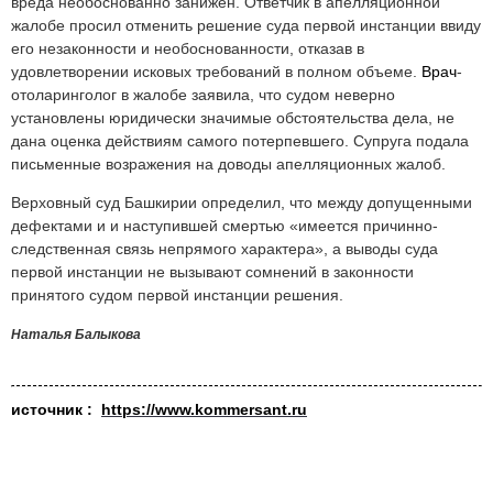
вреда необоснованно занижен. Ответчик в апелляционной
жалобе просил отменить решение суда первой инстанции ввиду
его незаконности и необоснованности, отказав в
удовлетворении исковых требований в полном объем
е.
Врач
-
отоларинголог в жалобе заявила, что судом неверно
установлены юридически значимые обстоятельства дела, не
дана оценка действиям самого потерпевшего. Супруга подала
письменные возражения на доводы апелляционных жалоб.
Верховный суд Башкирии определил, что между допущенными
дефектами и и наступившей смертью «имеется причинно-
следственная связь непрямого характера», а выводы суда
первой инстанции не вызывают сомнений в законности
принятого судом первой инстанции решения.
Наталья Балыкова
источник :
https://www.kommersant.ru