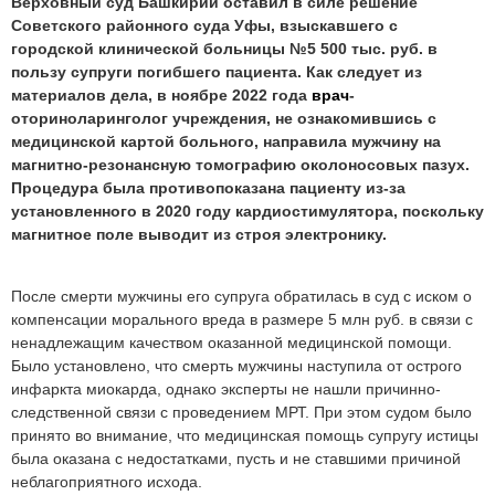
Верховный суд Башкирии оставил в силе решение
Советского районного суда Уфы, взыскавшего с
городской клинической больницы №5 500 тыс. руб. в
пользу супруги погибшего пациента. Как следует из
материалов дела, в ноябре 2022 год
а
врач
-
отори
ноларинголог учреждения, не ознакомившись с
медицинской картой больного, направила мужчину на
магнитно-резонансную томографию околоносовых пазух.
Процедура была противопоказана пациенту из-за
установленного в 2020 году кардиостимулятора, поскольку
магнитное поле выводит из строя электронику.
После смерти мужчины его супруга обратилась в суд с иском о
компенсации морального вреда в размере 5 млн руб. в связи с
ненадлежащим качеством оказанной медицинской помощи.
Было установлено, что смерть мужчины наступила от острого
инфаркта миокарда, однако эксперты не нашли причинно-
следственной связи с проведением МРТ. При этом судом было
принято во внимание, что медицинская помощь супругу истицы
была оказана с недостатками, пусть и не ставшими причиной
неблагоприятного исхода.