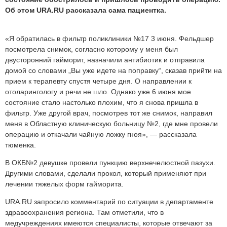
Об этом URA.RU рассказала сама пациентка.
«Я обратилась в фильтр поликлиники №17 3 июня. Фельдшер
посмотрела снимок, согласно которому у меня был
двусторонний гайморит, назначили антибиотик и отправила
домой со словами „Вы уже идете на поправку“, сказав прийти на
прием к терапевту спустя четыре дня. О направлении к
отоларингологу и речи не шло. Однако уже 6 июня мое
состояние стало настолько плохим, что я снова пришла в
фильтр. Уже другой врач, посмотрев тот же снимок, направил
меня в Областную клиническую больницу №2, где мне провели
операцию и откачали чайную ложку гноя», — рассказала
тюменка.
В ОКБ№2 девушке провели пункцию верхнечелюстной пазухи.
Другими словами, сделали прокол, который применяют при
лечении тяжелых форм гайморита.
URA.RU запросило комментарий по ситуации в департаменте
здравоохранения региона. Там отметили, что в
медучреждениях имеются специалисты, которые отвечают за