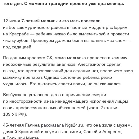
того дня. С момента трагедии прошло уже два месяца.
12 июня 7-летний мальчик и его мать
приехали
из Большемуртинского района в частный медцентр «Лорри»
на Красрабе — ребенку нужно было вылечить зуб и провести
чистку зубов. Процедуры должны были выполнить «во сне» —
под седацией.
По данным краевого СК, мама мальчика принесла в клинику
необходимые результаты анализов. Анестезиолог сделал
вывод, что противопоказаний для седации нет, после чего ввел
мальчику препарат. Однако состояние ребенка резко
ухудшилось. Его пытались спасти врачи, но он скончался.
Возбуждено уголовное дело о причинении смерти
по неосторожности из-за ненадлежащего исполнения лицом
своих профессиональных обязанностей (часть 2 статьи
109 УК РФ).
45-летняя Галина
рассказала
Ngs24.ru, что она жила с мужем,
дочкой Кристиной и двумя сыновьями, Сашей и Андреем,
в Большой Мурте.