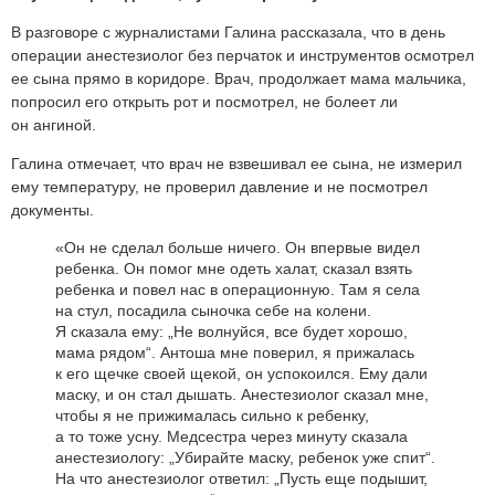
В разговоре с журналистами Галина рассказала, что в день
операции анестезиолог без перчаток и инструментов осмотрел
ее сына прямо в коридоре. Врач, продолжает мама мальчика,
попросил его открыть рот и посмотрел, не болеет ли
он ангиной.
Галина отмечает, что врач не взвешивал ее сына, не измерил
ему температуру, не проверил давление и не посмотрел
документы.
«Он не сделал больше ничего. Он впервые видел
ребенка. Он помог мне одеть халат, сказал взять
ребенка и повел нас в операционную. Там я села
на стул, посадила сыночка себе на колени.
Я сказала ему: „Не волнуйся, все будет хорошо,
мама рядом“. Антоша мне поверил, я прижалась
к его щечке своей щекой, он успокоился. Ему дали
маску, и он стал дышать. Анестезиолог сказал мне,
чтобы я не прижималась сильно к ребенку,
а то тоже усну. Медсестра через минуту сказала
анестезиологу: „Убирайте маску, ребенок уже спит“.
На что анестезиолог ответил: „Пусть еще подышит,