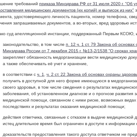
ушение требований
приказа Минздрава РФ от 31 июля 2020 г. "Об у
оставления медицинских документов (их копий) и выписок из них"
з
мента, удостоверяющего личность пациента, номер телефона, све
чения запрашиваемых документов, а во-вторых, вред здоровью ист
ко суд апелляционной инстанции, поддержанный Первым КСОЮ, и
законодательство, в том числе
п. 12 ч. 1 ст. 79 Закона об основа
Минздрава России от 7 декабря 2015 г. №13-2/1538 "О сроках х
закрепляет обязанность медорганизации вести медицинскую док
а также обеспечивать её учет и хранение,
в соответствии с
ч. 1
,
ч. 2 ст. 22 Закона об основах охраны здоров
получить в доступной для него форме имеющуюся в медорганиз
своего здоровья, в том числе сведения о результатах медицинск
заболевания, об установленном диагнозе и о прогнозе развития 
медицинской помощи, связанном с ними риске, возможных видах
последствиях и результатах оказания медицинской помощи;
действия ответчика, связанные с отказом в выдаче медицинской д
истец длительное время был ограничен в доступе к информации о
доказательств предоставления такого доступа ответчиком не пред