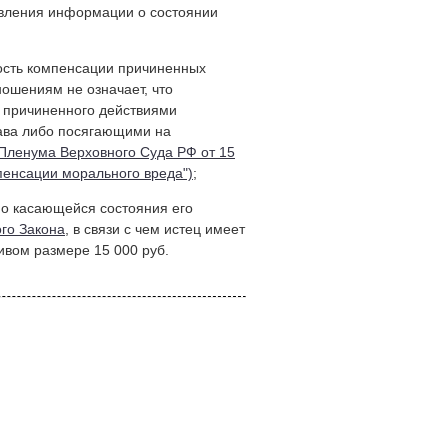
авления информации о состоянии
ность компенсации причиненных
ошениям не означает, что
 причиненного действиями
ава либо посягающими на
 Пленума Верховного Суда РФ от 15
пенсации морального вреда")
;
но касающейся состояния его
ого Закона
, в связи с чем истец имеет
ивом размере 15 000 руб.