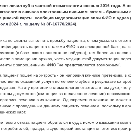
ент лечил зуб в частной стоматологии осенью 2016 года. А в
матологию сначала электронным письмом, затем – бумажным с
ицинской карты, сообщив медорганизации свои ФИО и адрес 
юля 2024 г. по делу № 8Г-16770/2024
).
ика не смогла выполнить просьбу пациента, о чем указала в ответ
тифицировать пациента с такими ФИО в их электронной базе, на ко
зможно (в базе такого пациента не найдено), тем более что после к
числе в помещении архива, часть медицинской документации переп
менты с запрошенными ФИО "не представляется возможным".
а пациент пошел на хитрость - он направил клинике претензию, в 
чественно оказанной услуги по лечению зубов, в результате котор
едствия. На эту претензию стоматология ответила в том духе, что 
ентом документов (квитанции за оплаченное лечение) невозможно 
ергались лечению в их клинике. Одновременно клиника не может 
анную с проведенным данному пациенту лечением, поскольку в арх
цинских карт.
е такого отказа пациент обратился в суд с иском о взыскании ком
 потребителей, правда, в суде первой инстанции он этот иск проигра