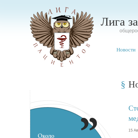
Лига з
oбщерос
Новости
Н
Ст
ме
15 Ав