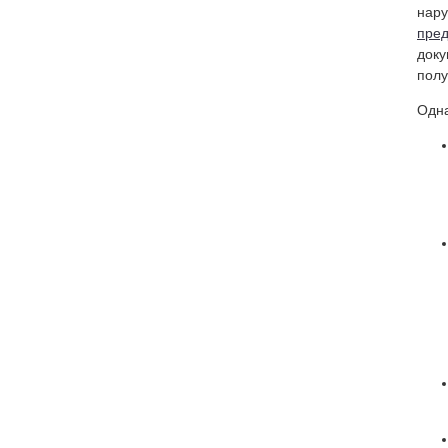
нар
пред
доку
полу
Одна