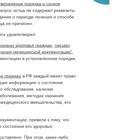
тверждении порядка и сроков
апрос истца не содержал реквизиты
дения о периоде лечения и способе
ца не причинен.
ск удовлетворил:
х охраны здоровья граждан
,
письмо
ранения медицинской документации"
,
ументацию в установленном порядке,
ья граждан
в РФ каждый имеет право
ации информацию о состоянии
ого обследования, наличии
заболевания, методах оказания
 медицинского вмешательства, его
окументации, привели к тому, что
 состоянии его здоровья;
оставлено. При этом, каких-либо