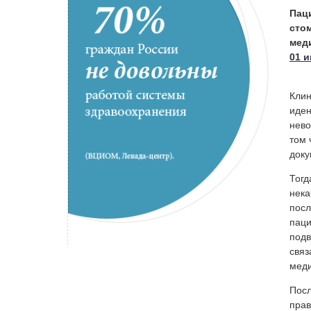
Паци
сто
мед
01 и
Клин
иден
нево
том 
доку
Тогд
нека
посл
паци
подв
связ
меди
Посл
прав