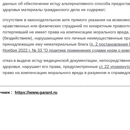
данных об обеспечении истцу альтернативного способа предост
здоровья материалы гражданского дела не содержат;
отсутствие в законодательном акте прямого указания на возмож
нравственных или физических страданий по конкретным правоотн
потерпевший не имеет права на компенсацию морального вреда,
(бездействием), нарушающими его личные неимущественные пр
принадлежащие ему нематериальные блага (
п. 2 постановления
Ноября 2022 г. № 33 "О практике применения судами норм о ком
отказ в выдаче истцу медицинской документации, непосредствен
здоровья, нарушает его права, предусмотренные
ст. 22 упомянут
право на компенсацию морального вреда в разумном и справедл
очник :
https://www.garant.ru