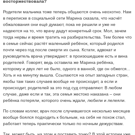
восторжествовала?
Родители мальчика тоже теперь общаются очень неохотно. Нам
в переписке в социальной сети Марина сказала, что насчёт
обжалования они ещё думают, пока не решили и уже не
надеются на то, что врачу дадут конкретный срок. Мол, зачем
тогда нервы и время тратить на разбирательства. Тем более что
в семье сейчас растёт маленький ребёнок, который родился
почти через год после смерти их сына. Кстати, адвокат и
руководитель врача утверждают: в произошедшем есть и вина
родителей. Говорят, ведь оставила же Марина ребёнка,
которому и двух лет не было, одного в ванной, где он обжегся...
Хоть и на минутку вышла. Ссылаются на опыт западных стран,
якобы там таких случаев вообще не происходит, а если и
происходит, родителей за это под суд отправляют. В любом
случае, даже если и так, эта семья жестоко наказана – они
ребёнка потеряли, которого очень ждали, любили и лелеяли.
По словам коллег, врач после случившегося несколько месяцев
вообще боялся подходить к больным, на себя не похож стал,
работает теперь практически только по ночным дежурствам.
Так, может быть, на этом и поставить точку? В этой истории уже,