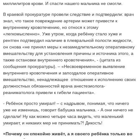
миллилитров крови. И спасти нашего мальчика не смогли.
В краевой прокуратуре провели следствие и подтвердили: врач
знал, что такое повреждение артерии может привести к
внутреннему кровотечению, но относя к этому
«легкомысленно». Уже утром, когда ребёнку стало хуже и
рентген подтвердил наличие в плевральной полости жидкости,
он снова «не принял меры к незамедлительному оперативному
вмешательству для установления причины и источника этого, а
также остановки внутреннего кровотечения», - (цитата из
сообщения прокуратуры). – «Несвоевременное выявление
внутреннего кровотечения и запоздалое оперативное
вмешательство, ненадлежащее отношение к исполнению своих
должностных обязанностей врача анестезиолога-
реаниматолога привели к гибели пациента».
- Ребёнок просто умирал! – с надрывом, понимая, что ничего
уже не изменишь, говорит бабушка мальчика. - А они ничего не
сделали! Ну как можно четыре часа видеть, что маленький
умирает, и никаких мер не принимать?! Дикость!
«Почему он спокойно живёт, а я своего ребёнка только во