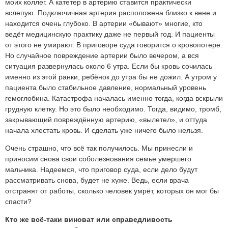
моих коллег. А катетер в артерию ставится практически
вслепую. Подключичная артерия расположена близко к вене и
находится очень глубоко. В артерии «бывают» многие, кто
ведёт медицинскую практику даже не первый год. И пациенты
от этого не умирают. В приговоре суда говорится о кровопотере.
Но случайное повреждение артерии было вечером, а вся
ситуация развернулась около 6 утра. Если бы кровь сочилась
именно из этой ранки, ребёнок до утра бы не дожил. А утром у
пациента было стабильное давление, нормальный уровень
гемоглобина. Катастрофа началась именно тогда, когда вскрыли
грудную клетку. Но это было необходимо. Тогда, видимо, тромб,
закрывающий повреждённую артерию, «вылетел», и оттуда
начала хлестать кровь. И сделать уже ничего было нельзя.
Очень страшно, что всё так получилось. Мы принесли и
приносим снова свои соболезнования семье умершего
мальчика. Надеемся, что приговор суда, если дело будут
рассматривать снова, будет не хуже. Ведь, если врача
отстранят от работы, сколько человек умрёт, которых он мог бы
спасти?
Кто же всё-таки виноват или справедливость