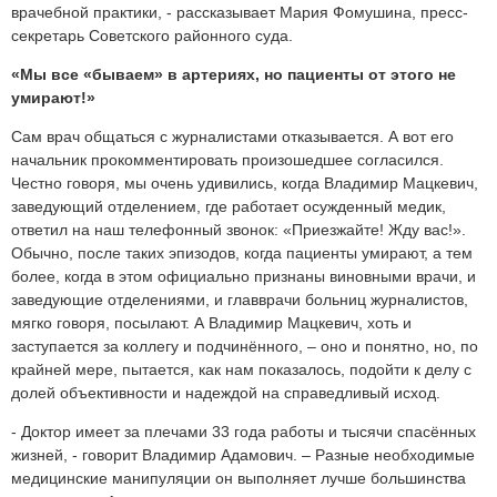
врачебной практики, - рассказывает Мария Фомушина, пресс-
секретарь Советского районного суда.
«Мы все «бываем» в артериях, но пациенты от этого не
умирают!»
Сам врач общаться с журналистами отказывается. А вот его
начальник прокомментировать произошедшее согласился.
Честно говоря, мы очень удивились, когда Владимир Мацкевич,
заведующий отделением, где работает осужденный медик,
ответил на наш телефонный звонок: «Приезжайте! Жду вас!».
Обычно, после таких эпизодов, когда пациенты умирают, а тем
более, когда в этом официально признаны виновными врачи, и
заведующие отделениями, и главврачи больниц журналистов,
мягко говоря, посылают. А Владимир Мацкевич, хоть и
заступается за коллегу и подчинённого, – оно и понятно, но, по
крайней мере, пытается, как нам показалось, подойти к делу с
долей объективности и надеждой на справедливый исход.
- Доктор имеет за плечами 33 года работы и тысячи спасённых
жизней, - говорит Владимир Адамович. – Разные необходимые
медицинские манипуляции он выполняет лучше большинства