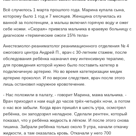
Всё случилось 1 марта прошлого года. Марина купала сына,
которому было 1 год и 7 месяцев. Женщина отлучилась из
ванной за полотенцем, а малыш включил горячую воду и ожег
себе ножки. «Скорая» привезла мальчика в краевую больницу с
диагнозом «термические ожоги 15% тела»
Анестезиолог-реаниматолог реанимационного отделения № 4
ожогового центра Андрей П., врач с 30-летним стажем, после
обследования ребёнка назначил ему интенсивную терапию,
для проведения которой нужно было поставить катетер в
подключичную артерию. Но во время катетеризации медик
артерию проколол. И по версии следствия, врач после этого
лишь остановил наружное кровотечение.
- Нас положили в палату, - говорит Марина, мама мальчика. -
Врач приходил к нам ещё до часов трёх-четырёх ночи, а потом
о нас все забыли. Когда врач пришёл в шесть утра, осмотрел
ребёнка, он заподозрил неладное. Сделали рентген, который
показал, что у ребёнка жидкость в лёгком. И после этого снова
тишина. Забрали ребёнка только около 9 утра, начали откачку
жидкости, а там оказалась кровь. Откачали у него 700