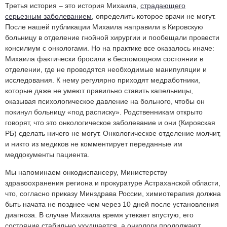
Третья история – это история Михаила,
страдающего
серьезным заболеванием
, определить которое врачи не могут.
После нашей публикации Михаила направили в Кировскую
больницу в отделение гнойной хирургии и пообещали провести
консилиум с онкологами. Но на практике все оказалось иначе:
Михаила фактически бросили в беспомощном состоянии в
отделении, где не проводятся необходимые манипуляции и
исследования. К нему регулярно приходят медработники,
которые даже не умеют правильно ставить капельницы,
оказывая психологическое давление на больного, чтобы он
покинул больницу «под расписку». Родственникам открыто
говорят, что это онкологическое заболевание и они (Кировская
РБ) сделать ничего не могут. Онкологическое отделение молчит,
и никто из медиков не комментирует переданные им
меддокументы пациента.
Мы напоминаем онкодиспансеру, Министерству
здравоохранения региона и прокуратуре Астраханской области,
что, согласно приказу Минздрава России, химиотерапия должна
быть начата не позднее чем через 10 дней после установления
диагноза. В случае Михаила время утекает впустую, его
состояние стабильно ухудшается, а онкологи продолжают