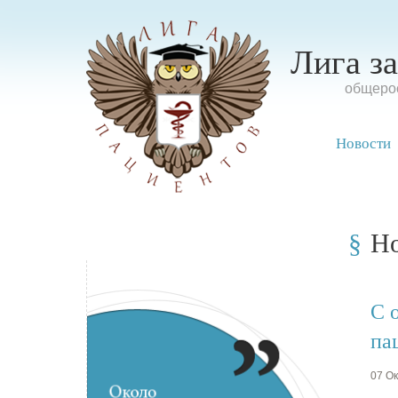
Лига з
oбщерос
Новости
Н
С 
па
07 Ок