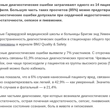
сные диагностические ошибки затрагивают одного из 14 паци
филя. Большую часть таких просчетов (85%) можно предотвра
гностические ошибки допускали при сердечной недостаточнос
статочности, сепсисе и пневмонии.
ые Гарвардской медицинской школы и больницы Бригэм энд Уимен
ространенность диагностических ошибок в стационарах общего пр
ликованы
в журнале BMJ Quality & Safety.
ные диагностические ошибки выявили у 7% участников. С отсрочк
ались связаны 61,9% опасных диагностических просчетов. Чрезвы
ок, они чаще происходили у пациентов из группы высокого риска (
ений можно было избежать.
ка показала, что в 6% случаев нанесенный пациенту вред, связанн
о охарактеризовать как легкий, в 42,9% — как умеренный. Значит
% случаев и фатальный — в 21,4%.
ми частыми диагнозами, при которых возникали диагностические 
статочность, острая почечная недостаточность, сепсис, пневмония
ненное состояние сознания, боль в животе и гипоксемия.