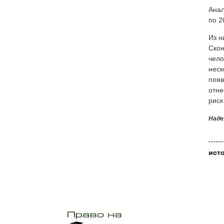
Анал
по 2
Из н
Скон
чело
неск
появ
отне
риск
Наде
ист