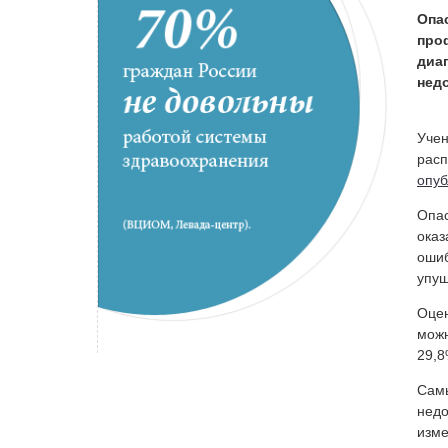
Опа
про
диа
недо
Учен
расп
опуб
Опас
оказ
ошиб
упущ
Оцен
можн
29,8
Самы
недо
изме