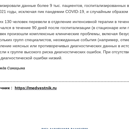
изировали данные более 9 тыс. пациентов, госпитализированных в
021 годы, исключая пик пандемии COVID-19, и случайным образом
их 130 человек перевели в отделение интенсивной терапии в течен
чался в течение 90 дней после госпитализации (в стационаре или 
век произошли комплексные клинические проблемы, включая безу
ольких групп специалистов, неожиданные события (например, отме
ление неясных или противоречивых диагностических данных в исто
сли к группе высокого риска диагностических ошибок. При отсутств
 диагностической ошибки низкий.
жда Синицына
очник :
https://medvestnik.ru