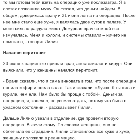
то мы готовы тебя взять на операцию уже послезавтра. Я в
слезах позвонила мужу. Он сказал, что деньги найдем. В
общем, доверилась врачу и 21 июня легла на операцию. После
нее мне стало еще хуже, я валялась двое суток в палате. У
меня сильно раздуло живот. Дежурная врач со мной вся
измучалась. Меня и кололи, и системы ставили – ничего не
помогало, - говорит Лилия.
Начался перитонит
23 июня к пациентке пришли врач, анестезиолог и хирург. Они
выяснили, что у женщины начался перитонит.
- Врачи сказали, что я сама виновата в том, что после операции
попила кефир и поела салат. Так и сказали: «Лучше б ты пила и
курила, чем ела. Нам было бы проще с тобой». Деньги за
операцию, я, конечно, не успела отдать, потому что была в
ужасном состоянии, - рассказывает Лилия.
Дальше Лилию увезли в отделение, где провели вторую
операцию. Вывели стому. По словам женщины, она не
облегчила ее страдания. Лилии становилось все хуже и хуже,
женщину положили в реанимацию.