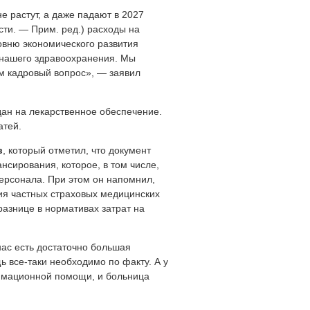
е растут, а даже падают в 2027
сти. — Прим. ред.)
расходы на
овню экономического развития
 нашего здравоохранения. Мы
м кадровый вопрос», — заявил
дан на лекарственное обеспечение.
атей.
в
, который отметил, что документ
нсирования, которое, в том числе,
ерсонала. При этом он напомнил,
ия частных страховых медицинских
разнице в нормативах затрат на
нас есть достаточно большая
 все-таки необходимо по факту. А у
нимационной помощи, и больница