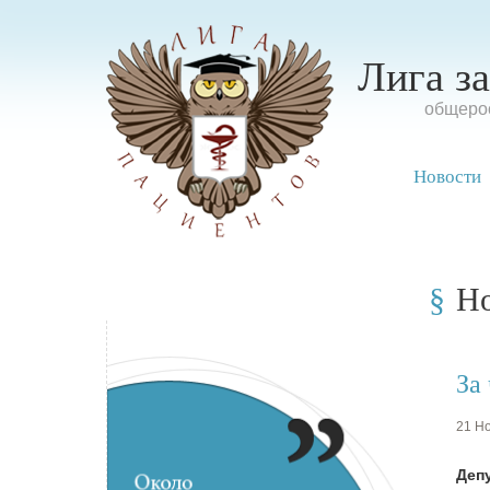
Лига з
oбщерос
Новости
Н
За
21 Но
Деп