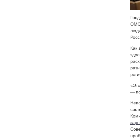
Госд
ОМС 
люди
Росс
Как 
здра
расх
разн
реги
«Это
— по
Непо
сист
Коми
зарп
Сове
проб