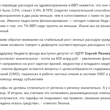
 переводе расходов на здравоохранение в ВВП окажется, что они н
6 было 3,5%, станет 3,4%. В ППС (
паритет покупательной способно
воохранение в два раза меньше, чем в сопоставимых с нами по ур
нах. Именно недостаток финансирования — сегодня главная беда
рим о том, что 7% ВВП надо тратить не меньше. Иначе мы не реши
нный.
акже обратил внимание на стабильный рост личных расходов граж
также косвенно говорит о дефиците соответствующих расходных ст
ддержку бюджета фонда выступил депутат от ЛДПР
Сергей Леоно
полагает значительное - почти на 600 млрд руб. - увеличение фина
т направлено на рост зарплат врачей, медсестер и младшего медп
у членов фракции остаются вопросы о целесообразности содержан
аний (СМО), перекосах в работе частных клиник в системе ОМС и 
помощь между субъектами.
ифы не должны отличаться от региона к региону значительно. А у 
ица. И второе, мы считаем что оплачивать реанимационную помощь
получается, что тарифы не покрывают, как правило, оказание реа
ждена искать средства», - отметил Леонов.