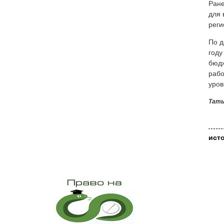
Ран
для 
реги
По д
году
бюдж
рабо
уров
Тать
ист