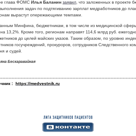
ее глава ФОМС
Илья Баланин
заявил
, что заложенных в проекте 
выполнения задач по подтягиванию зарплат медработников до план
онам вырастут опережающими темпами.
анным Минфина, бюджетникам, в том числе из медицинской сфер
 на 13,2%. Кроме того, регионам направят 114,6 млрд руб. ежегод
етников до целей майских указов. Таким образом, по уровню инд
тников госучреждений, прокуроров, сотрудников Следственного к
ня и судей.
яна Бескаравайная
очник :
https://medvestnik.ru