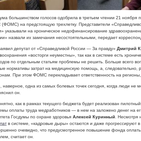
ума большинством голосов одобрила в третьем чтении 21 ноября
(ФОМС) на предстоящую трехлетку. Представители «Справедливо
» указывали на хроническое недофинансирование здравоохранени
ии» назвали их замечания несостоятельными, передает корреспон
заявил депутат от
«Справедливой России — За правду»
Дмитрий К
воохранения «восторги неуместны», так как в системе есть хрони
одов по отдельным статьям проблемы не решить. Больше всего воп
ые нормативы затрат на медицинскую помощь, а, следовательно, 
онам. При этом ФОМС перекладывает ответственность на регионы,
, наверное, одна из самых болевых точек сегодня, когда люди не 
яснил он.
нятно, как в рамках текущего бюджета будет реализован пилотный
емы оплаты труда медработников — в нем на заложено денег на е
тета Госдумы по охране здоровья
Алексей Куринный
. Несмотря 
лат
в системе, «кадровые дыры» остаются и даже прогрессируют в
ршенно очевидно, что предусмотренное повышение фонда оплаты 
лем, считает он.