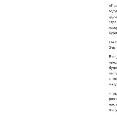
«При
году
здра
стра
гово
Кури
Он т
Это 
В по
пред
буде
что 
комп
мед
«Тар
разн
нас 
выну