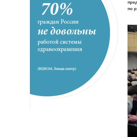
пре
по 